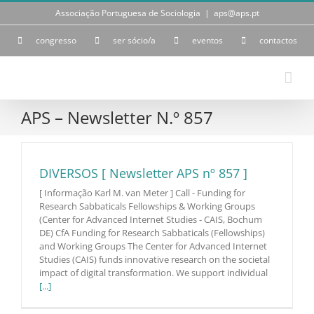
Skip
Associação Portuguesa de Sociologia
|
aps@aps.pt
to
content
congresso
ser sócio/a
eventos
contactos
APS – Newsletter N.º 857
DIVERSOS [ Newsletter APS nº 857 ]
[ Informação Karl M. van Meter ] Call - Funding for
Research Sabbaticals Fellowships & Working Groups
(Center for Advanced Internet Studies - CAIS, Bochum
DE) CfA Funding for Research Sabbaticals (Fellowships)
and Working Groups The Center for Advanced Internet
Studies (CAIS) funds innovative research on the societal
impact of digital transformation. We support individual
[...]