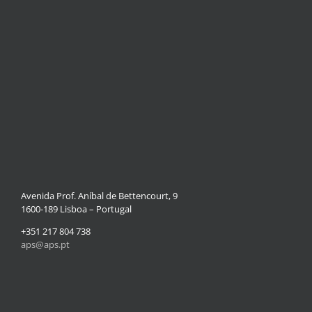
Avenida Prof. Aníbal de Bettencourt, 9
1600-189 Lisboa – Portugal
+351 217 804 738
aps@aps.pt