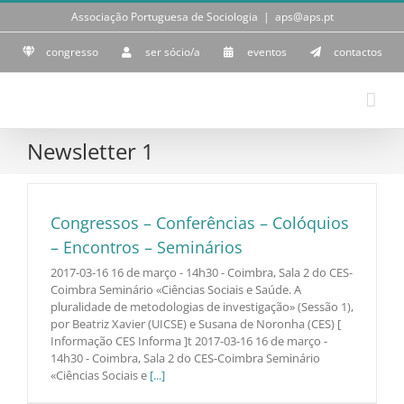
Skip
Associação Portuguesa de Sociologia
|
aps@aps.pt
to
content
congresso
ser sócio/a
eventos
contactos
Newsletter 1
Congressos – Conferências – Colóquios
– Encontros – Seminários
2017-03-16 16 de março - 14h30 - Coimbra, Sala 2 do CES-
Coimbra Seminário «Ciências Sociais e Saúde. A
pluralidade de metodologias de investigação» (Sessão 1),
por Beatriz Xavier (UICSE) e Susana de Noronha (CES) [
Informação CES Informa ]t 2017-03-16 16 de março -
14h30 - Coimbra, Sala 2 do CES-Coimbra Seminário
«Ciências Sociais e
[...]