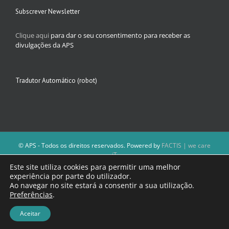
Subscrever Newsletter
Clique aqui
para dar o seu consentimento para receber as
divulgações da APS
Tradutor Automático (robot)
© APS - Todos os direitos reservados. Powered by
FACTIS | we care
iT
A Direção da APS reserva-se o direito de não publicar conteúdos que
Este site utiliza cookies para permitir uma melhor
violem as leis nacionais.
experiência por parte do utilizador.
Os textos assinados e as imagens depositadas são da inteira
Ao navegar no site estará a consentir a sua utilização.
responsabilidade dos autores.
Preferências
.
Aceitar
Facebook
Email
(necessário