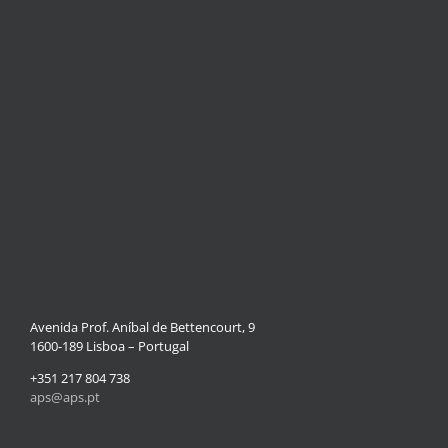
Avenida Prof. Aníbal de Bettencourt, 9
1600-189 Lisboa – Portugal
+351 217 804 738
aps@aps.pt