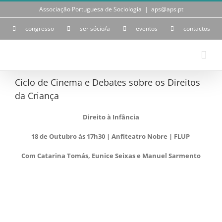
Skip
Associação Portuguesa de Sociologia
|
aps@aps.pt
to
content
congresso
ser sócio/a
eventos
contactos
Ciclo de Cinema e Debates sobre os Direitos
da Criança
Direito à Infância
18 de Outubro às 17h30 | Anfiteatro Nobre | FLUP
Com Catarina Tomás, Eunice Seixas e Manuel Sarmento