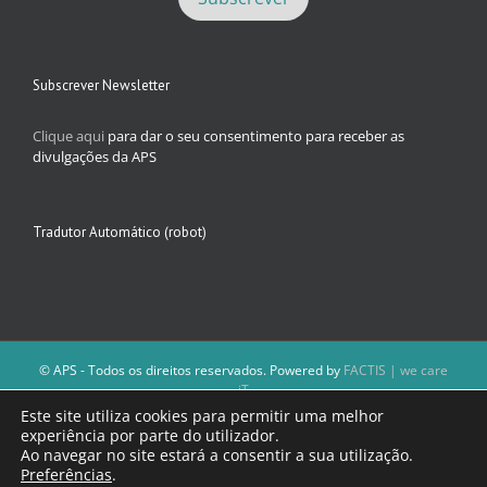
Subscrever Newsletter
Clique aqui
para dar o seu consentimento para receber as
divulgações da APS
Tradutor Automático (robot)
© APS - Todos os direitos reservados. Powered by
FACTIS | we care
iT
A Direção da APS reserva-se o direito de não publicar conteúdos que
Este site utiliza cookies para permitir uma melhor
violem as leis nacionais.
experiência por parte do utilizador.
Os textos assinados e as imagens depositadas são da inteira
Ao navegar no site estará a consentir a sua utilização.
responsabilidade dos autores.
Preferências
.