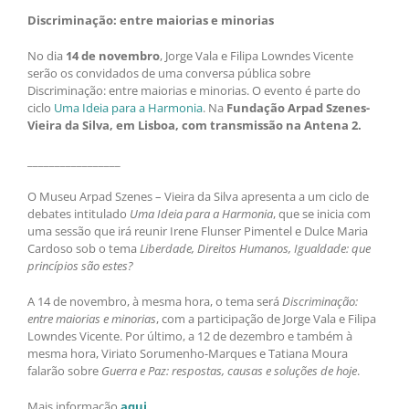
Discriminação: entre maiorias e minorias
No dia
14 de novembro
, Jorge Vala e Filipa Lowndes Vicente
serão os convidados de uma conversa pública sobre
Discriminação: entre maiorias e minorias. O evento é parte do
ciclo
Uma Ideia para a Harmonia
. Na
Fundação Arpad Szenes-
Vieira da Silva, em Lisboa, com transmissão na Antena 2.
_________________
O Museu Arpad Szenes – Vieira da Silva apresenta a um ciclo de
debates intitulado
Uma Ideia para a Harmonia
, que se inicia com
uma sessão que irá reunir Irene Flunser Pimentel e Dulce Maria
Cardoso sob o tema
Liberdade, Direitos Humanos, Igualdade: que
princípios são estes?
A 14 de novembro, à mesma hora, o tema será
Discriminação:
entre maiorias e minorias
, com a participação de Jorge Vala e Filipa
Lowndes Vicente. Por último, a 12 de dezembro e também à
mesma hora, Viriato Sorumenho-Marques e Tatiana Moura
falarão sobre
Guerra e Paz: respostas, causas e soluções de hoje
.
Mais informação
aqui
.