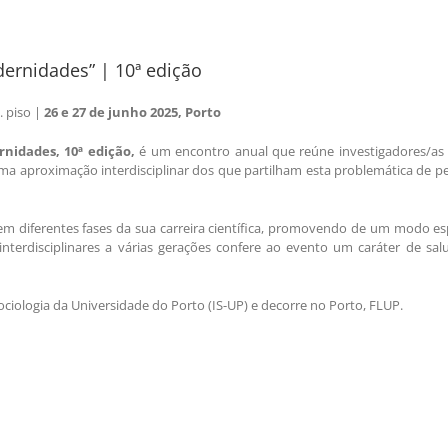
dernidades” | 10ª edição
. piso |
26 e 27 de junho 2025, Porto
ernidades
, 10ª edição,
é um encontro anual que reúne investigadores/as q
ma aproximação interdisciplinar dos que partilham esta problemática de pesq
m diferentes fases da sua carreira científica, promovendo de um modo esp
cas interdisciplinares a várias gerações confere ao evento um caráter de s
ociologia da Universidade do Porto (IS-UP) e decorre no Porto, FLUP.