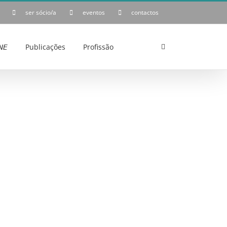
ser sócio/a
eventos
contactos
𝘌
Publicações
Profissão