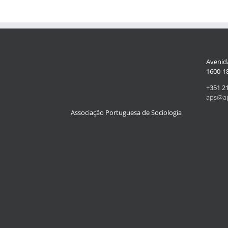
Avenida
1600-18
+351 2
aps@ap
Associação Portuguesa de Sociologia