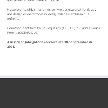
formas de censura menos conspícua.
Neste evento dirigir-nos-emos ao livro e à leitura como alvos e
aos desígnios de retrocesso, desigualdade e exclusão que
enfrentam.
Comissão científica: Paula Sequeiros (CES, UC) e Cláudia Sousa
Pereira (CIDEHUS, UÉ)
A inscrição (obrigatória) decorre até 18 de setembro de
2024.