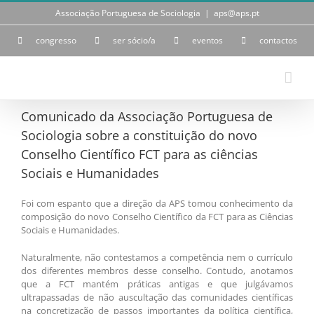
Skip
Associação Portuguesa de Sociologia
|
aps@aps.pt
to
content
congresso
ser sócio/a
eventos
contactos
Comunicado da Associação Portuguesa de
Sociologia sobre a constituição do novo
Conselho Científico FCT para as ciências
Sociais e Humanidades
Foi com espanto que a direção da APS tomou conhecimento da
composição do novo Conselho Científico da FCT para as Ciências
Sociais e Humanidades.
Naturalmente, não contestamos a competência nem o currículo
dos diferentes membros desse conselho. Contudo, anotamos
que a FCT mantém práticas antigas e que julgávamos
ultrapassadas de não auscultação das comunidades científicas
na concretização de passos importantes da política científica,