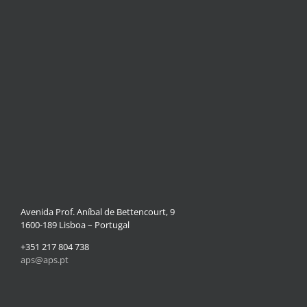
Avenida Prof. Aníbal de Bettencourt, 9
1600-189 Lisboa – Portugal
+351 217 804 738
aps@aps.pt