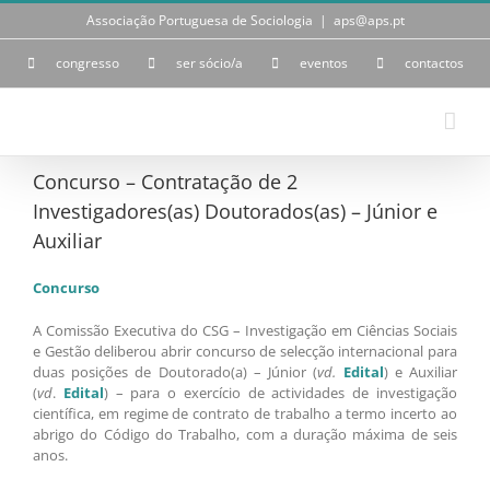
Skip
Associação Portuguesa de Sociologia
|
aps@aps.pt
to
content
congresso
ser sócio/a
eventos
contactos
Concurso – Contratação de 2
Investigadores(as) Doutorados(as) – Júnior e
Auxiliar
Concurso
A Comissão Executiva do CSG – Investigação em Ciências Sociais
e Gestão deliberou abrir concurso de selecção internacional para
duas posições de Doutorado(a) – Júnior (
vd.
Edital
) e Auxiliar
(
vd
.
Edital
) – para o exercício de actividades de investigação
científica, em regime de contrato de trabalho a termo incerto ao
abrigo do Código do Trabalho, com a duração máxima de seis
anos.