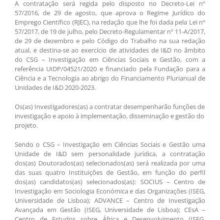
A contratação será regida pelo disposto no Decreto-Lei nº
57/2016, de 29 de agosto, que aprova o Regime Jurídico do
Emprego Científico (RJEC), na redação que lhe foi dada pela Lei nº
57/2017, de 19 de julho, pelo Decreto-Regulamentar nº 11-A/2017,
de 29 de dezembro e pelo Código do Trabalho na sua redação
atual, e destina-se ao exercício de atividades de I&D no âmbito
do CSG – Investigação em Ciências Sociais e Gestão, com a
referência UIDP/04521/2020 e financiado pela Fundação para a
Ciência e a Tecnologia ao abrigo do Financiamento Plurianual de
Unidades de I&D 2020-2023.
Os(as) Investigadores(as) a contratar desempenharão funções de
investigação e apoio à implementação, disseminação e gestão do
projeto.
Sendo o CSG – Investigação em Ciências Sociais e Gestão uma
Unidade de I&D sem personalidade jurídica, a contratação
dos(as) Doutorados(as) selecionados(as) será realizada por uma
das suas quatro Instituições de Gestão, em função do perfil
dos(as) candidatos(as) selecionados(as): SOCIUS – Centro de
Investigação em Sociologia Económica e das Organizações (ISEG,
Universidade de Lisboa); ADVANCE – Centro de Investigação
Avançada em Gestão (ISEG, Universidade de Lisboa); CEsA –
Centro de Estudos sobre África e Desenvolvimento (ISEG,