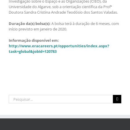
Investigação sobre o Espaço e as Organizações (CIEO), da
Universidade do Algarve, sob a orientação científica da Profª
Doutora Sandra Cristina Andrade Teodósio dos Santos Valadas.
Duração da(s) bolsa(s):
A bolsa terá à duração de 6 meses, com
início previsto em janeiro de 2020.
Informação disponível em:
http://www.eracareers.pt/opportunities/index.aspx?
task=global&jobId=120783
Pesquisar