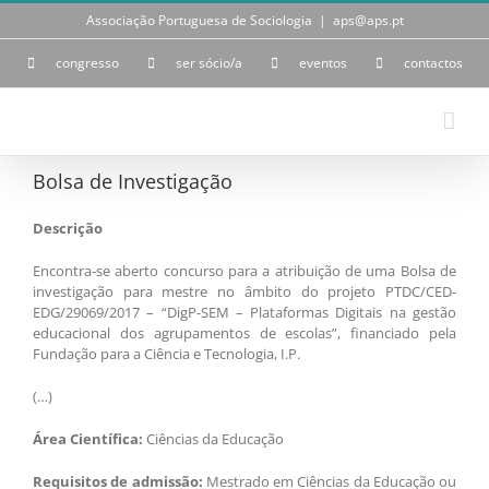
Skip
Associação Portuguesa de Sociologia
|
aps@aps.pt
to
content
congresso
ser sócio/a
eventos
contactos
Bolsa de Investigação
Descrição
Encontra-se aberto concurso para a atribuição de uma Bolsa de
investigação para mestre no âmbito do projeto PTDC/CED-
EDG/29069/2017 – “DigP-SEM – Plataformas Digitais na gestão
educacional dos agrupamentos de escolas”, financiado pela
Fundação para a Ciência e Tecnologia, I.P.
(…)
Área Científica:
Ciências da Educação
Requisitos de admissão:
Mestrado em Ciências da Educação ou