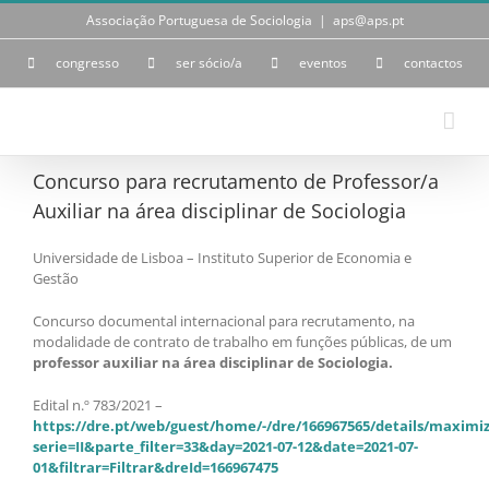
Skip
Associação Portuguesa de Sociologia
|
aps@aps.pt
to
content
congresso
ser sócio/a
eventos
contactos
Concurso para recrutamento de Professor/a
Auxiliar na área disciplinar de Sociologia
Universidade de Lisboa – Instituto Superior de Economia e
Gestão
Concurso documental internacional para recrutamento, na
modalidade de contrato de trabalho em funções públicas, de um
professor auxiliar na área disciplinar de Sociologia.
Edital n.º 783/2021 –
https://dre.pt/web/guest/home/-/dre/166967565/details/maximi
serie=II&parte_filter=33&day=2021-07-12&date=2021-07-
01&filtrar=Filtrar&dreId=166967475