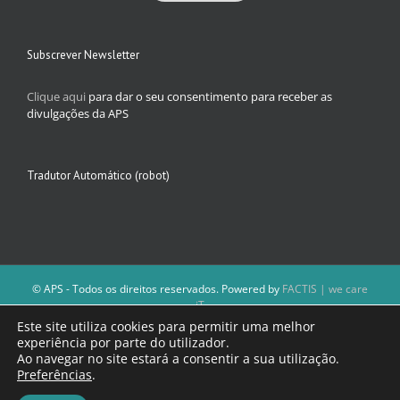
Subscrever Newsletter
Clique aqui
para dar o seu consentimento para receber as
divulgações da APS
Tradutor Automático (robot)
© APS - Todos os direitos reservados. Powered by
FACTIS | we care
iT
A Direção da APS reserva-se o direito de não publicar conteúdos que
Este site utiliza cookies para permitir uma melhor
violem as leis nacionais.
experiência por parte do utilizador.
Os textos assinados e as imagens depositadas são da inteira
Ao navegar no site estará a consentir a sua utilização.
responsabilidade dos autores.
Preferências
.