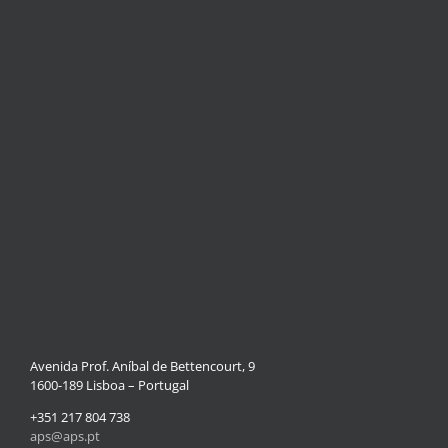
Avenida Prof. Aníbal de Bettencourt, 9
1600-189 Lisboa – Portugal
+351 217 804 738
aps@aps.pt