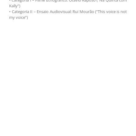
• Categoria I – Filme Etnográfico: Otávio Raposo (“Na Quinta com
Kally”)
• Categoria II – Ensaio Audiovisual: Rui Mourão (“This voice is not
my voice”)