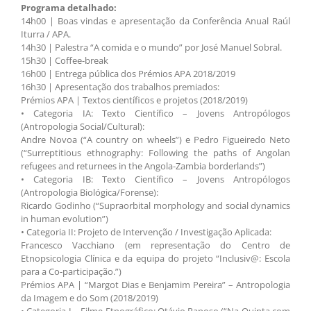
Programa detalhado:
14h00 | Boas vindas e apresentação da Conferência Anual Raúl
Iturra / APA.
14h30 | Palestra “A comida e o mundo” por José Manuel Sobral.
15h30 | Coffee-break
16h00 | Entrega pública dos Prémios APA 2018/2019
16h30 | Apresentação dos trabalhos premiados:
Prémios APA | Textos científicos e projetos (2018/2019)
• Categoria IA: Texto Científico – Jovens Antropólogos
(Antropologia Social/Cultural):
Andre Novoa (“A country on wheels”) e Pedro Figueiredo Neto
(“Surreptitious ethnography: Following the paths of Angolan
refugees and returnees in the Angola-Zambia borderlands”)
• Categoria IB: Texto Científico – Jovens Antropólogos
(Antropologia Biológica/Forense):
Ricardo Godinho (“Supraorbital morphology and social dynamics
in human evolution”)
• Categoria II: Projeto de Intervenção / Investigação Aplicada:
Francesco Vacchiano (em representação do Centro de
Etnopsicologia Clínica e da equipa do projeto “Inclusiv@: Escola
para a Co-participação.”)
Prémios APA | “Margot Dias e Benjamim Pereira” – Antropologia
da Imagem e do Som (2018/2019)