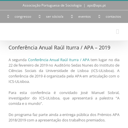
Skip
Associação Portuguesa de Sociologia
|
aps@aps.pt
to
content
congresso
ser sócio/a
eventos
contactos
Conferência Anual Raúl Iturra / APA – 2019
A segunda
Conferência Anual Raúl Iturra / APA
tem lugar no dia
22 de fevereiro de 2019 no Auditório Sedas Nunes do Instituto de
Ciências Sociais da Universidade de Lisboa (ICS-ULisboa). A
conferência de 2019 é organizada pela APA em articulação com o
ICS-ULisboa.
Para esta conferência é convidado José Manuel Sobral,
investigador do ICS-ULisboa, que apresentará a palestra “A
comida e o mundo”.
Do programa faz parte ainda a entrega pública dos Prémios APA
2018/2019 com a apresentação dos trabalhos premiados.