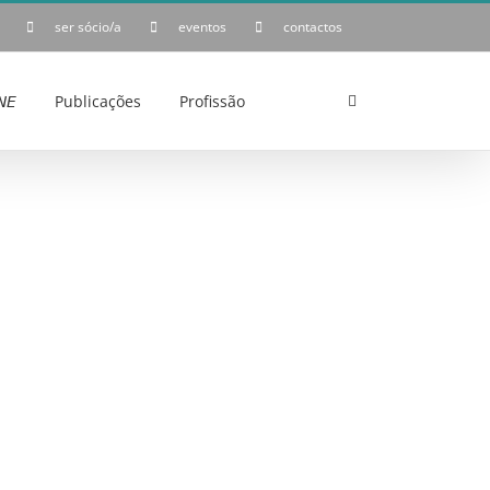
ser sócio/a
eventos
contactos
𝘌
Publicações
Profissão