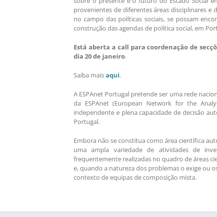
sobre o presente e o futuro do Estado Social 
provenientes de diferentes áreas disciplinares e
no campo das políticas sociais, se possam enco
construção das agendas de política social, em Po
Está aberta a call para coordenação de secç
dia 20 de janeiro
.
Saiba mais
aqui
.
A ESPAnet Portugal pretende ser uma rede nacional
da ESPAnet (European Network for the Analys
independente e plena capacidade de decisão autó
Portugal.
Embora não se constitua como área científica au
uma ampla variedade de atividades de invest
frequentemente realizadas no quadro de áreas cient
e, quando a natureza dos problemas o exige ou os
contexto de equipas de composição mista.