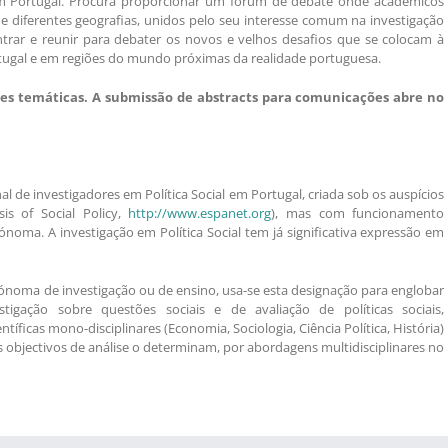
em Portugal. Procura proporcionar um fórum de debate onde académicos
 de diferentes geografias, unidos pelo seu interesse comum na investigação
ntrar e reunir para debater os novos e velhos desafios que se colocam à
rtugal e em regiões do mundo próximas da realidade portuguesa.
ões temáticas. A submissão de abstracts para comunicações abre no
 de investigadores em Política Social em Portugal, criada sob os auspícios
is of Social Policy,
http://www.espanet.org
), mas com funcionamento
noma. A investigação em Política Social tem já significativa expressão em
tónoma de investigação ou de ensino, usa-se esta designação para englobar
igação sobre questões sociais e de avaliação de políticas sociais,
íficas mono-disciplinares (Economia, Sociologia, Ciência Política, História)
 objectivos de análise o determinam, por abordagens multidisciplinares no