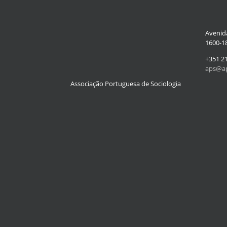
Avenida
1600-18
+351 2
aps@ap
Associação Portuguesa de Sociologia