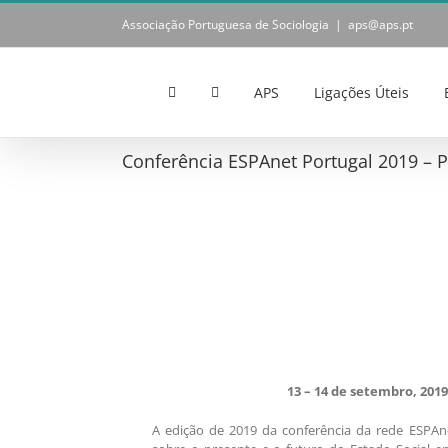
Skip
Associação Portuguesa de Sociologia
|
aps@aps.pt
to
content
APS
Ligações Úteis
Conferência ESPAnet Portugal 2019 – Po
13 – 14 de setembro, 201
A edição de 2019 da conferência da rede ESPAne