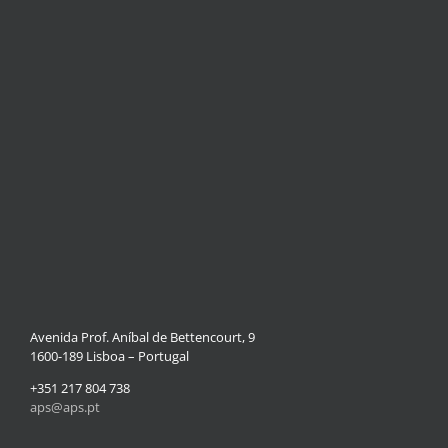
Avenida Prof. Aníbal de Bettencourt, 9
1600-189 Lisboa – Portugal
+351 217 804 738
aps@aps.pt