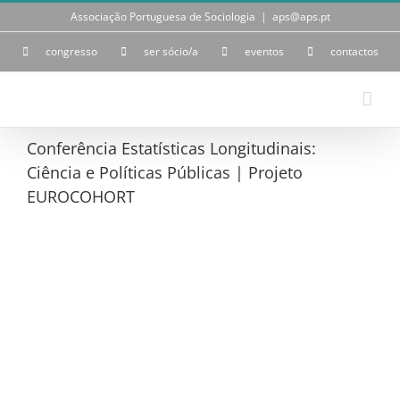
Skip
Associação Portuguesa de Sociologia
|
aps@aps.pt
to
content
congresso
ser sócio/a
eventos
contactos
Conferência Estatísticas Longitudinais:
Ciência e Políticas Públicas | Projeto
EUROCOHORT