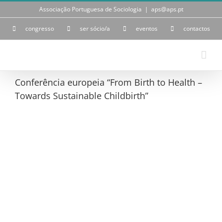
Skip
Associação Portuguesa de Sociologia
|
aps@aps.pt
to
content
congresso
ser sócio/a
eventos
contactos
Conferência europeia “From Birth to Health –
Towards Sustainable Childbirth”