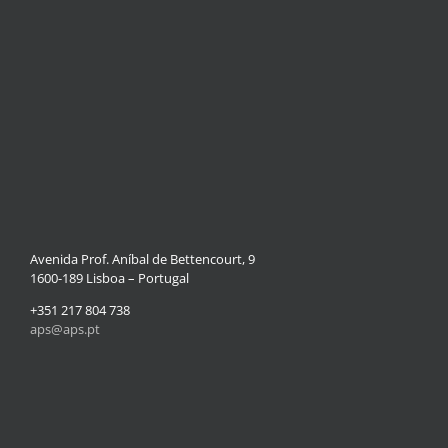
Avenida Prof. Aníbal de Bettencourt, 9
1600-189 Lisboa – Portugal
+351 217 804 738
aps@aps.pt