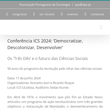
Skip
Associação Portuguesa de Sociologia
|
aps@aps.pt
to
content
congresso
ser sócio/a
eventos
contactos
Conferência ICS 2024: ‘Democratizar,
Descolonizar, Desenvolver’
Os ‘Três Dês’ e o futuro das Ciências Sociais
50 anos do programa da revolução pelo olhar das ciências sociais
Data: 17 de Junho 2024
Organizadores: Annarita Gori e Ricardo Roque
Local: ICS-ULisboa, Auditório Sedas Nunes
Em Abril de 1974, o movimento que pôs fim ao Estado Novo
articulou um programa de ação revolucionária com três grandes
objetivos: a restauração de liberdades, o desmembramento da