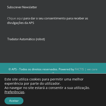
Subscrever Newsletter
Clique aqui
para dar o seu consentimento para receber as
divulgações da APS
Tradutor Automático (robot)
© APS - Todos os direitos reservados. Powered by
FACTIS | we care
iT
A Direção da APS reserva-se o direito de não publicar conteúdos que
Este site utiliza cookies para permitir uma melhor
violem as leis nacionais.
experiência por parte do utilizador.
Os textos assinados e as imagens depositadas são da inteira
Ao navegar no site estará a consentir a sua utilização.
responsabilidade dos autores.
Preferências
.
Aceitar
Facebook
Email
(necessário