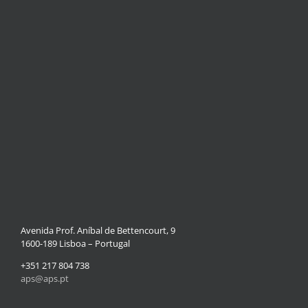
Avenida Prof. Aníbal de Bettencourt, 9
1600-189 Lisboa – Portugal
+351 217 804 738
aps@aps.pt