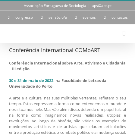
Skip
Associação Portuguesa de Sociologia
|
aps@aps.pt
to
content
congresso
ser sócio/a
eventos
contactos
Conferência International COMbART
Conferência Internacional sobre Arte, Ativismo e Cidadania
– III edição
30 e 31 de maio de 2022
, na Faculdade de Letras da
Universidade do Porto
A arte e a cultura, nas suas múltiplas vertentes, refletem o seu
tempo. Estas expressam a forma como entendemos o mundo e
nos situamos nele. Mas vão além disso, detendo um papel fulcral
na forma como imaginamos novas realidades, utopias e
revoluções. Ao longo da história, são vários os exemplos de
movimentos artísticos e de artistas que criaram articulações
entre a produção estética, o combate político e a mudança social.