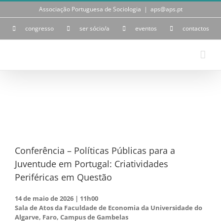
Skip
Associação Portuguesa de Sociologia
|
aps@aps.pt
to
content
congresso
ser sócio/a
eventos
contactos
View
Larger
Image
Conferência – Políticas Públicas para a
Juventude em Portugal: Criatividades
Periféricas em Questão
14 de maio de 2026 | 11h00
Sala de Atos da Faculdade de Economia da Universidade do
Algarve, Faro, Campus de Gambelas