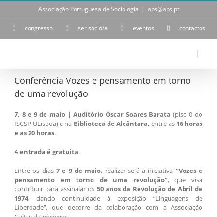
Skip
Associação Portuguesa de Sociologia
|
aps@aps.pt
to
content
congresso
ser sócio/a
eventos
contactos
Conferência Vozes e pensamento em torno
de uma revolução
7, 8 e 9 de maio
|
Auditório Óscar Soares Barata
(piso 0 do
ISCSP-ULisboa) e na
Biblioteca de Alcântara,
entre as
16 horas
e as 20 horas
.
A
entrada é gratuita
.
Entre os dias
7 e 9 de maio
, realizar-se-á a iniciativa
“Vozes e
pensamento em torno de uma revolução”
, que visa
contribuir para assinalar os
50 anos da Revolução de Abril de
1974
, dando continuidade à exposição “Linguagens de
Liberdade”, que decorre da colaboração com a Associação
Cultural
Ephemera.