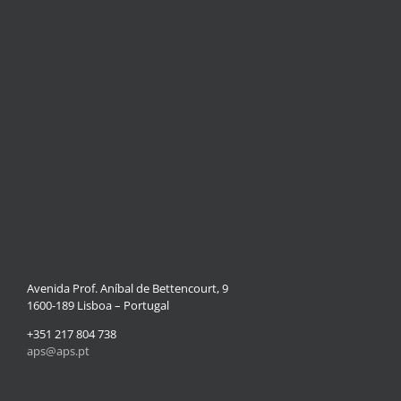
Avenida Prof. Aníbal de Bettencourt, 9
1600-189 Lisboa – Portugal
+351 217 804 738
aps@aps.pt