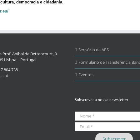
o
cultura, democracia e cidadania
.
r.eu/
Ser sócio da APS
 Prof. Aníbal de Bettencourt, 9
9 Lisboa – Portugal
Formulário de Transferência Banc
17 804 738
Eventos
s.pt
Subscrever a nossa newsletter