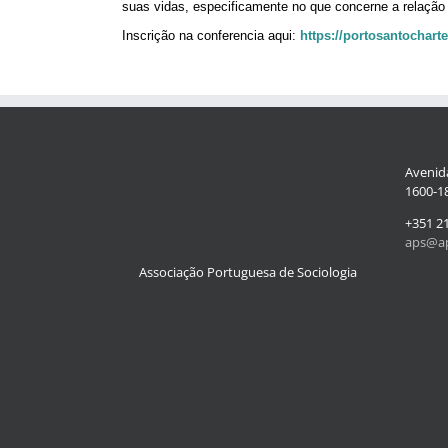
suas vidas, especificamente no que concerne a relaçã
Inscrição na conferencia aqui:
https://portosantocharte
Avenida
1600-18
+351 2
aps@ap
Associação Portuguesa de Sociologia