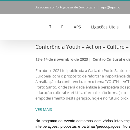
Skip
Associação Portuguesa de Sociologia
|
aps@aps.pt
to
content
APS
Ligações Úteis
Conferência Youth – Action – Culture 
13 e 14 de novembro de 2023 | Centro Cultural e d
Em abril e 2021 foi publicada a Carta do Porto Santo, 
Europeia, com o propósito de reforçar a importância d
A realização da conferencia, com o tema “YOUTH – AC
Porto Santo, onde será dada ênfase à perspetiva dos j
educação cultural e artística (formal e não formal) no
empoderamento desta geração, hoje e no futuro próx
VER MAIS
No programa do evento contamos com várias intervençõe
interpelações, propostas e partilhas/preocupações. No