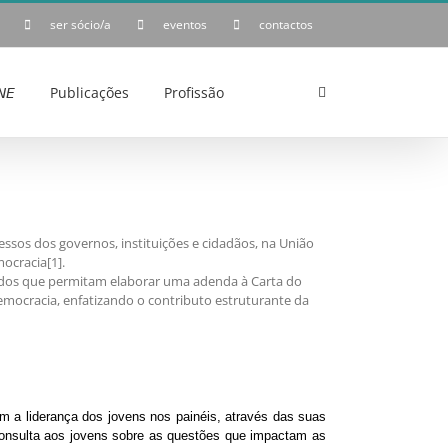
ser sócio/a
eventos
contactos
𝘌
Publicações
Profissão
essos dos governos, instituições e cidadãos, na União
ocracia[1].
ados que permitam elaborar uma adenda à Carta do
emocracia, enfatizando o contributo estruturante da
m a liderança dos jovens nos painéis, através das suas
 consulta aos jovens sobre as questões que impactam as