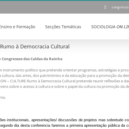
congresso
Ensino e Formação
Secções Temáticas
SOCIOLOGIA 𝘖𝘕 𝘓𝘐
– Rumo à Democracia Cultural
e Congressos das Caldas da Rainha
um instrumento político que pretende orientar programas, estratégias e proc
a cultura, das artes, dos patrimónios e da educação para a promoção da dem
TION – CULTURE Rumo à Democracia Cultural pretende reunir reflexões e d
ovens sobre o acesso à cultura e sobre o papel da cultura na promoção da d
imo.
s institucionais, apresentações/ discussões de projetos mas sobretudo co
 segundo dia desta conferencia faremos a primeira apresentação pública da