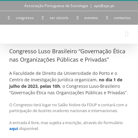
Skip
Associação Portuguesa de Sociologia
|
aps@aps.pt
to
content
congresso
ser sócio/a
eventos
contactos
Congresso Luso Brasileiro “Governação Ética
nas Organizações Públicas e Privadas”
A Faculdade de Direito da Universidade do Porto e o
Centro de Investigação Jurídica organizam,
no dia 1 de
julho de 2023, pelas 10h
, o Congresso Luso-Brasileiro
“Governação Ética nas Organizações Públicas e Privadas”.
O Congresso terá lugar no Salão Nobre da FDUP e contará com a
participação de ilustres oradores nacionais e internacionais.
A entrada é livre, mas sujeita a inscrição, através do formulário
aqui
disponível.