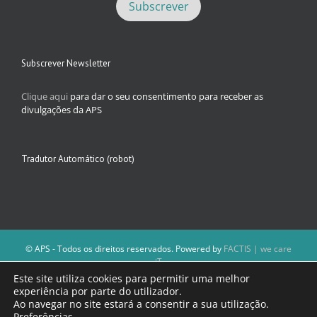
Subscrever Newsletter
Clique aqui
para dar o seu consentimento para receber as
divulgações da APS
Tradutor Automático (robot)
© APS - Todos os direitos reservados. Powered by
FACTIS | we care
iT
A Direção da APS reserva-se o direito de não publicar conteúdos que
Este site utiliza cookies para permitir uma melhor
violem as leis nacionais.
experiência por parte do utilizador.
Os textos assinados e as imagens depositadas são da inteira
Ao navegar no site estará a consentir a sua utilização.
responsabilidade dos autores.
Preferências
.