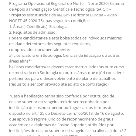
Programa Operacional Regional do Norte – Norte 2020 (Sistema
de Apoio à Investigação Científica e Tecnológica (SAICT) –
“Projetos estruturados de I&D&I”- Horizonte Europa – Aviso
NORTE-45-2020-75), nas seguintes condições:
1. Área(s) Científica(s): Sociologia
2. Requisitos de admissão:
Podem candidatar-se a esta bolsa todos os indivíduos maiores
de idade detentores dos seguintes requisitos,
comprovados documentalmente:
a) Licenciatura em Sociologia, Ciências da Educação ou outras
áreas afins*;
b) Os/as candidatos/as devem estar matriculados/as num curso
de mestrado em Sociologia ou outras áreas que o júri considere
pertinentes para o desenvolvimento do plano de trabalhos
(requisito a ser comprovado até ao ato de contratação)
*Caso a habilitação tenha sido conferida por instituição de
ensino superior estrangeira terá de ser reconhecida por
instituição de ensino superior portuguesa, nos termos do
disposto no art.º 25 do Decreto-Lei n.º 66/2018, de 16 de agosto,
que aprova o regime jurídico de reconhecimento de graus
académicos e diplomas de Ensino Superior, atribuídos por
instituições de ensino superior estrangeiras e na alínea e) do n.º 2