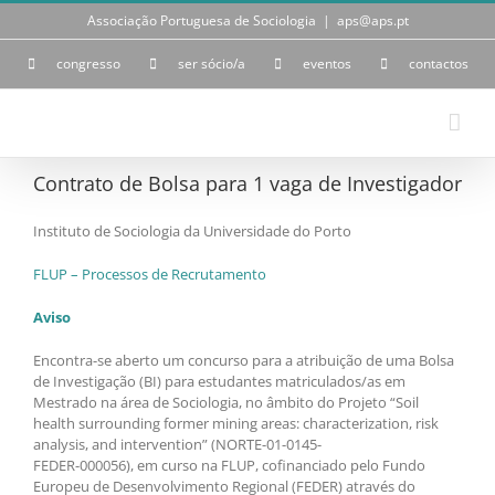
Skip
Associação Portuguesa de Sociologia
|
aps@aps.pt
to
content
congresso
ser sócio/a
eventos
contactos
Contrato de Bolsa para 1 vaga de Investigador
Instituto de Sociologia da Universidade do Porto
FLUP – Processos de Recrutamento
Aviso
Encontra-se aberto um concurso para a atribuição de uma Bolsa
de Investigação (BI) para estudantes matriculados/as em
Mestrado na área de Sociologia, no âmbito do Projeto “Soil
health surrounding former mining areas: characterization, risk
analysis, and intervention” (NORTE-01-0145-
FEDER-000056), em curso na FLUP, cofinanciado pelo Fundo
Europeu de Desenvolvimento Regional (FEDER) através do