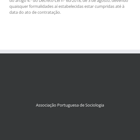
do artigo 4.º do Decreto-Lei nº 60/2018, de 3 de agosto, devendo
quaisquer formalidades aí estabelecidas estar cumpridas até à
data do ato de contratação.
Associação Portuguesa de Sociologia