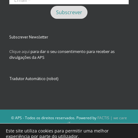
Subscrever Newsletter
Clique aqui
para dar o seu consentimento para receber as
divulgações da APS
Tradutor Automático (robot)
© APS - Todos os direitos reservados. Powered by
FACTIS | we care
iT
A Direção da APS reserva-se o direito de não publicar conteúdos que
Este site utiliza cookies para permitir uma melhor
violem as leis nacionais.
experiência por parte do utilizador.