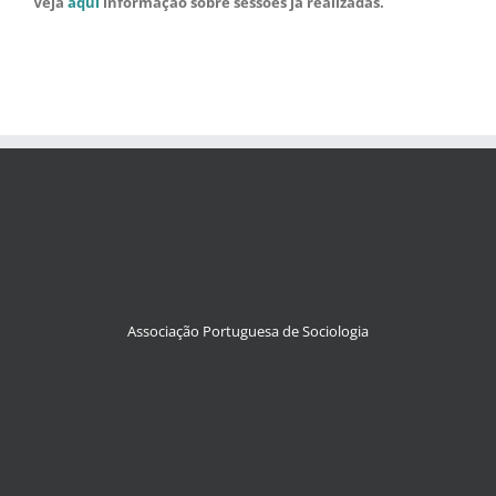
Veja
aqui
informaç
ão sobre sessões já realizadas
.
Associação Portuguesa de Sociologia