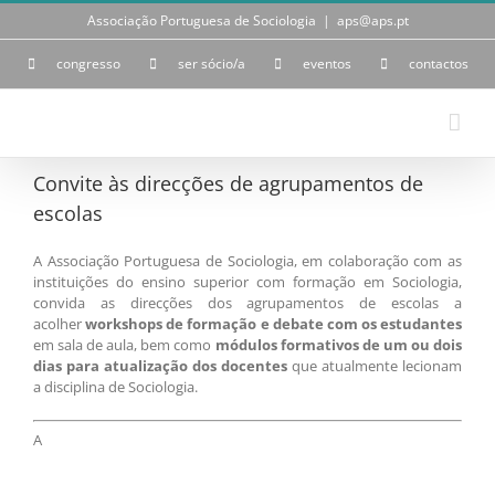
Skip
Associação Portuguesa de Sociologia
|
aps@aps.pt
to
content
congresso
ser sócio/a
eventos
contactos
Convite às direcções de agrupamentos de
escolas
A Associação Portuguesa de Sociologia, em colaboração com as
instituições do ensino superior com formação em Sociologia,
convida as direcções dos agrupamentos de escolas a
acolher
workshops de formação e debate com os estudantes
em sala de aula, bem como
módulos formativos de um ou dois
dias para atualização dos docentes
que atualmente lecionam
a disciplina de Sociologia.
A