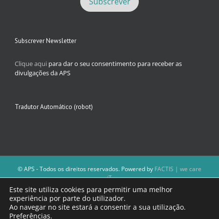
Subscrever Newsletter
Clique aqui
para dar o seu consentimento para receber as
divulgações da APS
Tradutor Automático (robot)
© APS - Todos os direitos reservados. Powered by
FACTIS | we care
iT
A Direção da APS reserva-se o direito de não publicar conteúdos que
Este site utiliza cookies para permitir uma melhor
violem as leis nacionais.
experiência por parte do utilizador.
Os textos assinados e as imagens depositadas são da inteira
Ao navegar no site estará a consentir a sua utilização.
responsabilidade dos autores.
Preferências
.