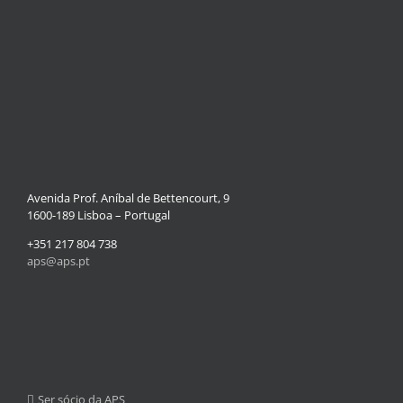
Avenida Prof. Aníbal de Bettencourt, 9
1600-189 Lisboa – Portugal
+351 217 804 738
aps@aps.pt
Ser sócio da APS