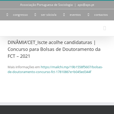
Skip
Associação Portuguesa de Sociologia
|
aps@aps.pt
to
content
congresso
ser sócio/a
eventos
contactos
DINÂMIA’CET_Iscte acolhe candidaturas |
Concurso para Bolsas de Doutoramento da
FCT – 2021
Mais informações em
https://mailchi.mp/19b1558f5607/bolsas-
de-doutoramento-concurso-fct-1781086?e=b045ed344f