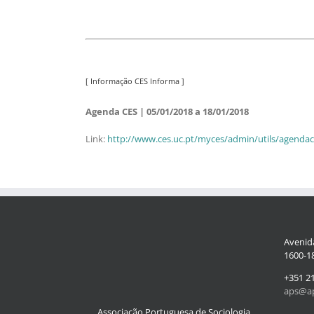
[ Informação CES Informa ]
Agenda CES | 05/01/2018 a 18/01/2018
Link:
http://www.ces.uc.pt/myces/admin/utils/agendace
Avenida
1600-18
+351 2
aps@ap
Associação Portuguesa de Sociologia