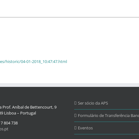
s/historic/04-01-2018_10:47:47.html
Ser sócio da APS
 Prof. Aníbal de Bettencourt, 9
9 Lisboa – Portugal
Formulário de Transferência Banc
17 804 738
Eventos
s.pt