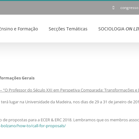
congresso
Ensino e Formação
Secções Temáticas
SOCIOLOGIA 𝘖𝘕 𝘓𝘐
nformações Gerais
 – “O Professor do Século XXI em Perspetiva Comparada: Transformações e 
terá lugar na Universidade da Madeira, nos dias de 29 a 31 de janeiro de 20
são de propostas para a ECER & ERC 2018. Lembramos que os membros assoc
-bolzano/how-to/call-for-proposals/