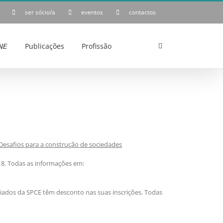
ser sócio/a
eventos
contactos
𝘌
Publicações
Profissão
Desafios para a construção de sociedades
18. Todas as informações em:
iados da SPCE têm desconto nas suas inscrições. Todas