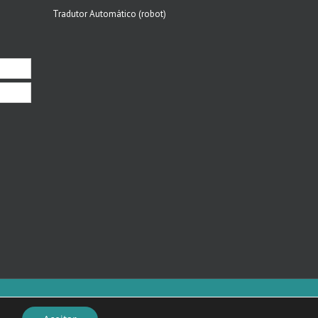
Tradutor Automático (robot)
Facebook
Email