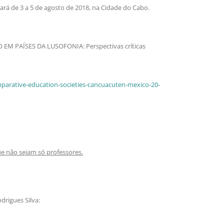
ará de 3 a 5 de agosto de 2018, na Cidade do Cabo.
O EM PAÍSES DA LUSOFONIA: Perspectivas críticas
mparative-education-societies-cancuacuten-mexico-20-
e não sejam só professores.
drigues Silva: