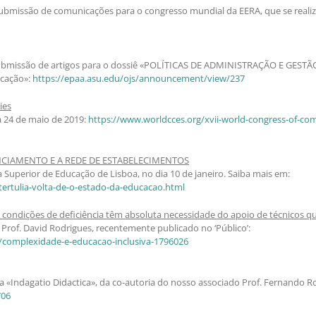
 submissão de comunicações para o congresso mundial da EERA, que se realiz
ra submissão de artigos para o dossiê «POLÍTICAS DE ADMINISTRAÇÃO E GESTÃ
ucação»:
https://epaa.asu.edu/ojs/announcement/view/237
ies
 a 24 de maio de 2019:
https://www.worldcces.org/xvii-world-congress-of-co
ANCIAMENTO E A REDE DE ESTABELECIMENTOS
a Superior de Educação de Lisboa, no dia 10 de janeiro. Saiba mais em:
tertulia-volta-de-o-estado-da-educacao.html
condições de deficiência têm absoluta necessidade do apoio de técnicos qu
Prof. David Rodrigues, recentemente publicado no ‘Público’:
/complexidade-e-educacao-inclusiva-1796026
 «Indagatio Didactica», da co-autoria do nosso associado Prof. Fernando Ro
706