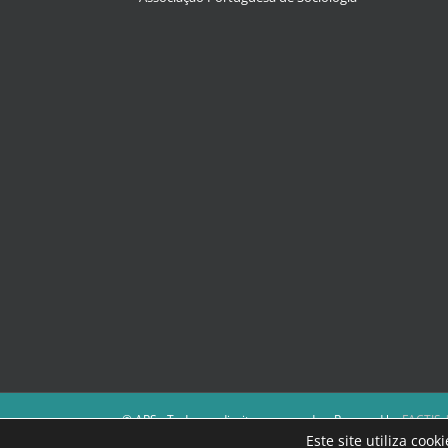
© APS - Todos os direitos reservados. Powered by
FACTIS |
A Direção da APS reserva-se o direito de não publicar cont
Este site utiliza coo