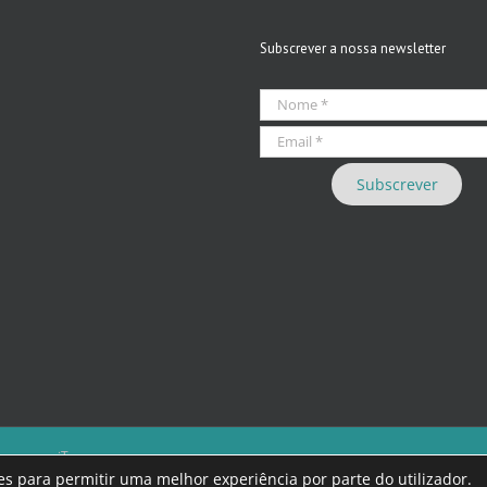
Subscrever a nossa newsletter
 we care iT
eúdos que violem as leis nacionais.
kies para permitir uma melhor experiência por parte do utilizador.