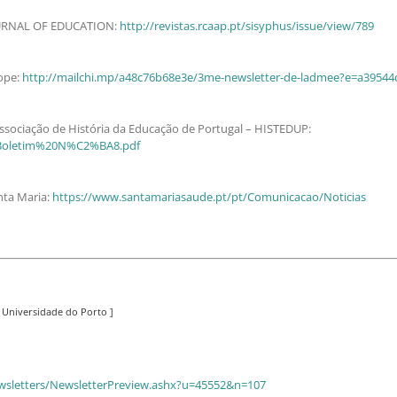
OURNAL OF EDUCATION:
http://revistas.rcaap.pt/sisyphus/issue/view/789
ope:
http://mailchi.mp/a48c76b68e3e/3me-newsletter-de-ladmee?e=a3954
Associação de História da Educação de Portugal – HISTEDUP:
UP_Boletim%20N%C2%BA8.pdf
nta Maria:
https://www.santamariasaude.pt/pt/Comunicacao/Noticias
a Universidade do Porto ]
newsletters/NewsletterPreview.ashx?u=45552&n=107