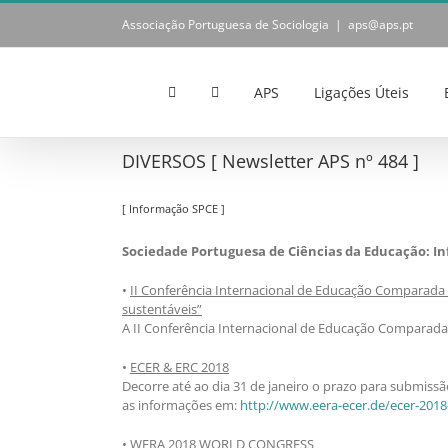
Skip
Associação Portuguesa de Sociologia
|
aps@aps.pt
to
content
APS
Ligações Úteis
DIVERSOS [ Newsletter APS nº 484 ]
[ Informação SPCE ]
Sociedade Portuguesa de Ciências da Educação: I
•
II Conferência Internacional de Educação Comparada
sustentáveis”
A II Conferência Internacional de Educação Comparada 
•
ECER & ERC 2018
Decorre até ao dia 31 de janeiro o prazo para submis
as informações em:
http://www.eera-ecer.de/ecer-2018
•
WERA 2018 WORLD CONGRESS