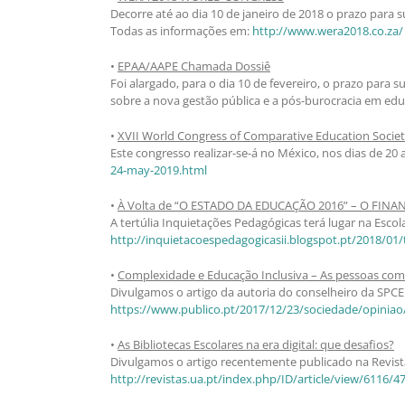
Decorre até ao dia 10 de janeiro de 2018 o prazo para
Todas as informações em:
http://www.wera2018.co.za/
•
EPAA/AAPE Chamada Dossiê
Foi alargado, para o dia 10 de fevereiro, o prazo pa
sobre a nova gestão pública e a pós-burocracia em ed
•
XVII World Congress of Comparative Education Societ
Este congresso realizar-se-á no México, nos dias de 20
24-may-2019.html
•
À Volta de “O ESTADO DA EDUCAÇÃO 2016” – O FIN
A tertúlia Inquietações Pedagógicas terá lugar na Escol
http://inquietacoespedagogicasii.blogspot.pt/2018/01/
•
Complexidade e Educação Inclusiva – As pessoas com 
Divulgamos o artigo da autoria do conselheiro da SPCE 
https://www.publico.pt/2017/12/23/sociedade/opiniao
•
As Bibliotecas Escolares na era digital: que desafios?
Divulgamos o artigo recentemente publicado na Revista
http://revistas.ua.pt/index.php/ID/article/view/6116/4