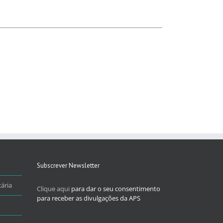
Subscrever Newsletter
ária
Clique aqui
para dar o seu consentimento
para receber as divulgações da APS