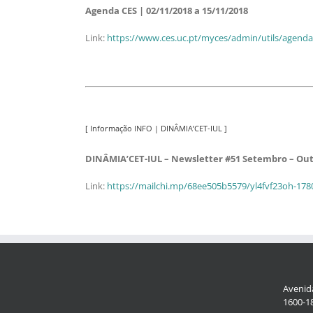
Agenda CES | 02/11/2018 a 15/11/2018
Link:
https://www.ces.uc.pt/myces/admin/utils/agendac
[ Informação INFO | DINÂMIA’CET-IUL ]
DINÂMIA’CET-IUL – Newsletter #51 Setembro – Out
Link:
https://mailchi.mp/68ee505b5579/yl4fvf23oh-17
Avenida
1600-18