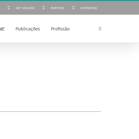
ser sócio/a
eventos
contactos
𝘌
Publicações
Profissão