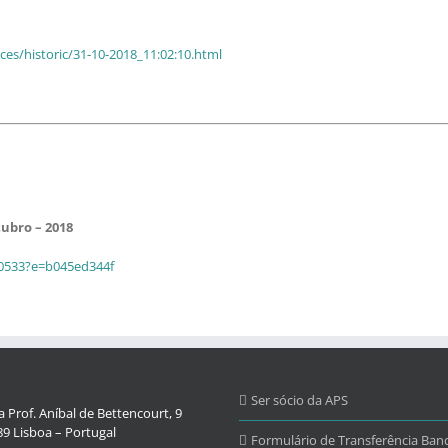
es/historic/31-10-2018_11:02:10.html
ubro – 2018
80533?e=b045ed344f
Ser sócio da APS
 Prof. Aníbal de Bettencourt, 9
9 Lisboa – Portugal
Formulário de Transferência Banc