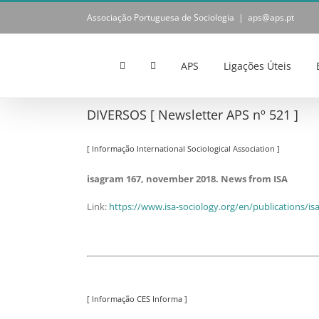
Skip
Associação Portuguesa de Sociologia
|
aps@aps.pt
to
content
APS
Ligações Úteis
DIVERSOS [ Newsletter APS nº 521 ]
[ Informação International Sociological Association ]
isagram 167, november 2018. News from ISA
Link:
https://www.isa-sociology.org/en/publications/isa
[ Informação CES Informa ]