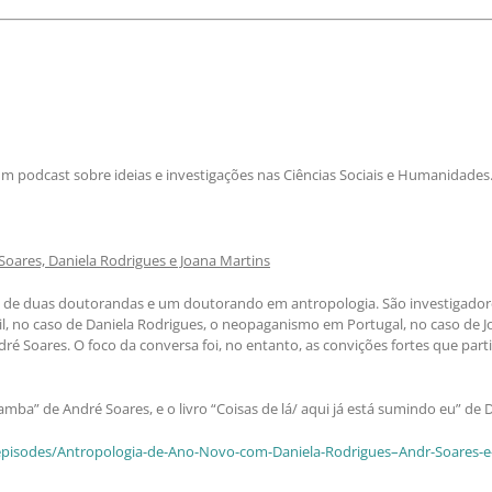
um podcast sobre ideias e investigações nas Ciências Sociais e Humanidades
oares, Daniela Rodrigues e Joana Martins
de duas doutorandas e um doutorando em antropologia. São investigadores 
asil, no caso de Daniela Rodrigues, o neopaganismo em Portugal, no caso de
dré Soares. O foco da conversa foi, no entanto, as convições fortes que par
mba” de André Soares, e o livro “Coisas de lá/ aqui já está sumindo eu” d
pisodes/Antropologia-de-Ano-Novo-com-Daniela-Rodrigues–Andr-Soares-e-