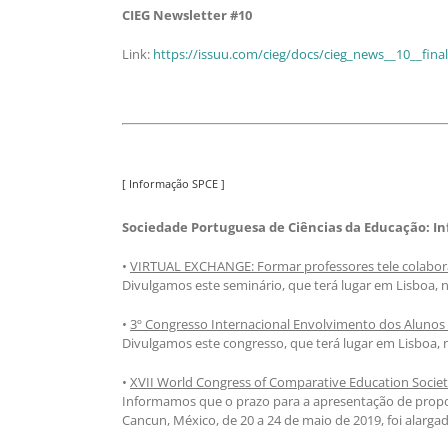
CIEG Newsletter #10
Link:
https://issuu.com/cieg/docs/cieg_news__10__final
[ Informação SPCE ]
Sociedade Portuguesa de Ciências da Educação: I
•
VIRTUAL EXCHANGE: Formar professores tele colabor
Divulgamos este seminário, que terá lugar em Lisboa, n
•
3º Congresso Internacional Envolvimento dos Alunos n
Divulgamos este congresso, que terá lugar em Lisboa, nos
•
XVII World Congress of Comparative Education Societ
Informamos que o prazo para a apresentação de propo
Cancun, México, de 20 a 24 de maio de 2019, foi alarg