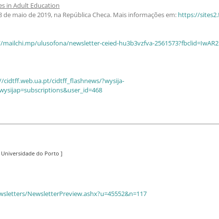
s in Adult Education
 18 de maio de 2019, na República Checa. Mais informações em:
https://sites2
://mailchi.mp/ulusofona/newsletter-ceied-hu3b3vzfva-2561573?fbclid=Iw
//cidtff.web.ua.pt/cidtff_flashnews/?wysija-
wysijap=subscriptions&user_id=468
a Universidade do Porto ]
newsletters/NewsletterPreview.ashx?u=45552&n=117