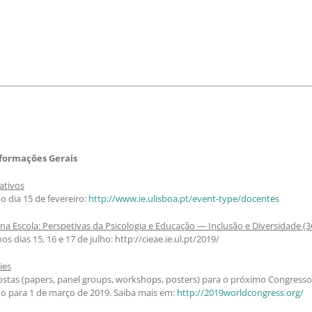
nformações Gerais
ativos
o dia 15 de fevereiro:
http://www.ie.ulisboa.pt/event-type/docentes
a Escola: Perspetivas da Psicologia e Educação — Inclusão e Diversidade (3
 dias 15, 16 e 17 de julho: http://cieae.ie.ul.pt/2019/
ies
stas (papers, panel groups, workshops, posters) para o próximo Congress
ado para 1 de março de 2019. Saiba mais em:
http://2019worldcongress.org/