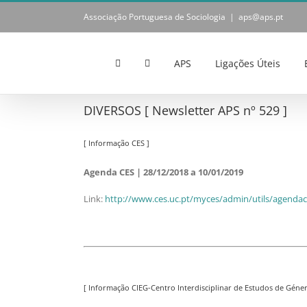
Skip
Associação Portuguesa de Sociologia
|
aps@aps.pt
to
content
APS
Ligações Úteis
DIVERSOS [ Newsletter APS nº 529 ]
[ Informação CES ]
Agenda CES | 28/12/2018 a 10/01/2019
Link:
http://www.ces.uc.pt/myces/admin/utils/agendace
[ Informação CIEG-Centro Interdisciplinar de Estudos de Géner