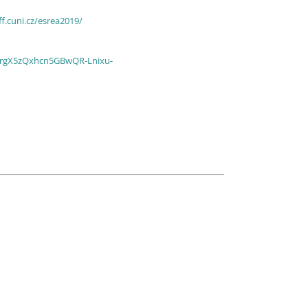
.ff.cuni.cz/esrea2019/
AR2rgX5zQxhcn5GBwQR-Lnixu-