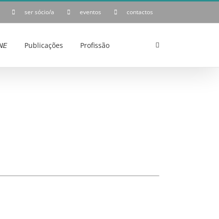
ser sócio/a
eventos
contactos
𝘌
Publicações
Profissão