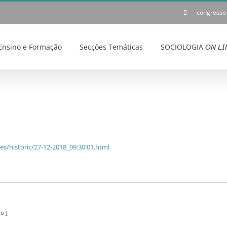
congresso
Ensino e Formação
Secções Temáticas
SOCIOLOGIA 𝘖𝘕 𝘓𝘐
s/historic/27-12-2018_09:30:01.html
o ]