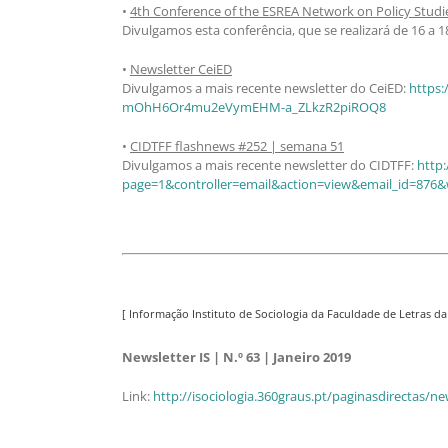
•
4th Conference of the ESREA Network on Policy Studie
Divulgamos esta conferência, que se realizará de 16 a
•
Newsletter CeiED
Divulgamos a mais recente newsletter do CeiED:
https
mOhH6Or4mu2eVymEHM-a_ZLkzR2piROQ8
•
CIDTFF flashnews #252 | semana 51
Divulgamos a mais recente newsletter do CIDTFF:
http:
page=1&controller=email&action=view&email_id=876&
[ Informação Instituto de Sociologia da Faculdade de Letras d
Newsletter IS | N.º 63 | Janeiro 2019
Link:
http://isociologia.360graus.pt/paginasdirectas/