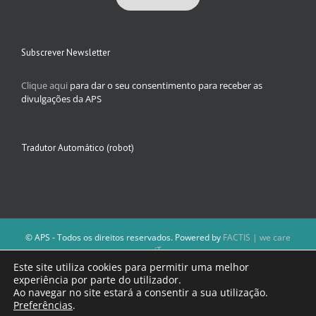
Subscrever Newsletter
Clique aqui
para dar o seu consentimento para receber as
divulgações da APS
Tradutor Automático (robot)
© APS - Todos os direitos reservados. Powered by
FACTIS | we care
iT
A Direção da APS reserva-se o direito de não publicar conteúdos que
Este site utiliza cookies para permitir uma melhor
violem as leis nacionais.
experiência por parte do utilizador.
Os textos assinados e as imagens depositadas são da inteira
Ao navegar no site estará a consentir a sua utilização.
responsabilidade dos autores.
Preferências
.