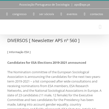
Skip
Associação Portuguesa de Sociologia
|
aps@aps.pt
to
content
congresso
ser sócio/a
eventos
contactos
DIVERSOS [ Newsletter APS nº 560 ]
[ Informação ESA ]
Candidates for ESA Elections 2019-2021 announced
The Nomination committee of the European Sociological
Association is announcing the candidates for the next two-years-
term 2019-2021 – a list composed after wide consultations and
receiving nominations from ESA members, ESA Research
Networks, and the National Sociological Associations in Europe. A
slate of 23 candidates (11 male, 12 female) for the Executive
Committee and two candidates for the Presidency has been
made, taking into account gender equality, country
representation and fields of research (ESA Statutes, Article 11).