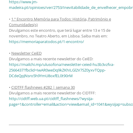
https://www.jm-
madeira.pt/opinioes/ver/2753/Inevitabilidade_de_envelhecer_empob
•
1.º Encontro Memória para Todos: História, Património e
Comunidades(s)
Divulgamos este encontro, que terá lugar entre 13 e 15 de
novembro, no Teatro Aberto, em Lisboa. Saiba mais em:
https://memoriaparatodos.pt/1-encontro/
•
Newsletter CeiED
Divulgamos a mais recente newsletter do CeiED:
https://mailchi.mp/ulusofona/newsletter-ceied-hu3b3vzfva-
2566437?fbclid=IwAR0weDq9kZKhILGl2V7SZ0yxvTQpp-
DCdeQpJNsro5h9YmU8oxfEL0t90rM
•
CIDTFF flashnews #282 | semana 30
Divulgamos a mais recente newsletter do CIDTFF:
http://cidtff.web.ua.pt/cidtff_flashnews/?wysija-
page=1&controller=email&action=view&email_id=1041&wysijap=subscr