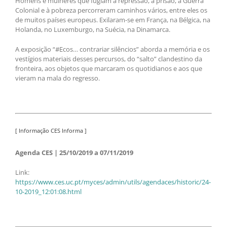
Homens e mulheres que fugiam à repressão, à prisão, à Guerra
Colonial e à pobreza percorreram caminhos vários, entre eles os
de muitos países europeus. Exilaram-se em França, na Bélgica, na
Holanda, no Luxemburgo, na Suécia, na Dinamarca.
A exposição “#Ecos… contrariar silêncios” aborda a memória e os
vestígios materiais desses percursos, do “salto” clandestino da
fronteira, aos objetos que marcaram os quotidianos e aos que
vieram na mala do regresso.
[ Informação CES Informa ]
Agenda CES | 25/10/2019 a 07/11/2019
Link:
https://www.ces.uc.pt/myces/admin/utils/agendaces/historic/24-
10-2019_12:01:08.html