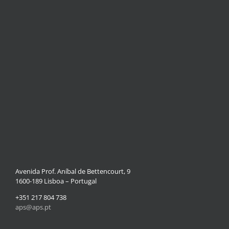
Avenida Prof. Aníbal de Bettencourt, 9
1600-189 Lisboa – Portugal
+351 217 804 738
aps@aps.pt