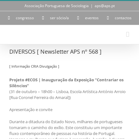
Skip
Associação Portuguesa de Sociologia
|
aps@aps.pt
to
content
congresso
ser sócio/a
eventos
contactos
DIVERSOS [ Newsletter APS nº 568 ]
[ Informação CRIA Divulgação ]
Projeto #ECOS | Inauguração da Exposição “Contrariar os
Silêncios”
(31 de outubro – 18h00 – Lisboa, Escola Artística António Arroio
[Rua Coronel Ferreira do Amaral])
Apresentação e convite
Durante a ditadura do Estado Novo, milhares de portugueses
tomaram o caminho do exílio. Este constituiu um importante
fluxo contemporâneo de pessoas na história de Portugal.