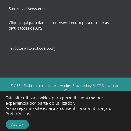
Subscrever Newsletter
Clique aqui
para dar o seu consentimento para receber as
divulgações da APS
Tradutor Automático (robot)
© APS - Todos os direitos reservados. Powered by
FACTIS | we care
iT
A Direção da APS reserva-se o direito de não publicar conteúdos que
Este site utiliza cookies para permitir uma melhor
violem as leis nacionais.
experiência por parte do utilizador.
Os textos assinados e as imagens depositadas são da inteira
Ao navegar no site estará a consentir a sua utilização.
responsabilidade dos autores.
Preferências
.
Aceitar
Facebook
Email
(necessário