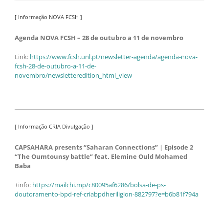
[ Informação NOVA FCSH ]
Agenda NOVA FCSH – 28 de outubro a 11 de novembro
Link:
https://www.fcsh.unl.pt/newsletter-agenda/agenda-nova-
fcsh-28-de-outubro-a-11-de-
novembro/newsletteredition_html_view
[ Informação CRIA Divulgação ]
CAPSAHARA presents “Saharan Connections” | Episode 2
“The Oumtounsy battle” feat. Elemine Ould Mohamed
Baba
+info:
https://mailchi.mp/c80095af6286/bolsa-de-ps-
doutoramento-bpd-ref-criabpdheriligion-882797?e=b6b81f794a