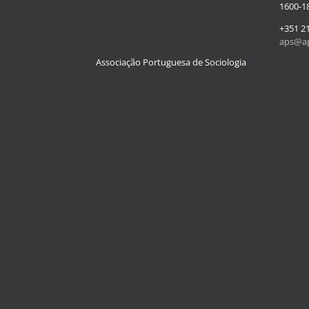
1600-18
+351 2
aps@ap
Associação Portuguesa de Sociologia