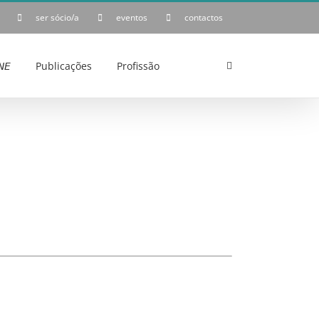
ser sócio/a
eventos
contactos
𝘌
Publicações
Profissão