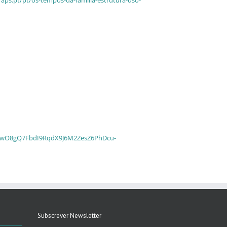
wAR0wO8gQ7FbdI9RqdX9J6M2ZesZ6PhDcu-
Subscrever Newsletter