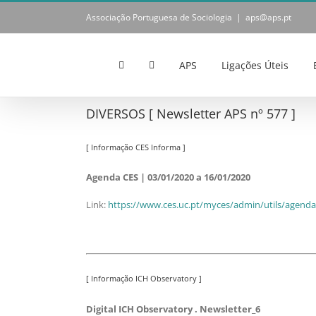
Skip
Associação Portuguesa de Sociologia
|
aps@aps.pt
to
content
APS
Ligações Úteis
DIVERSOS [ Newsletter APS nº 577 ]
[ Informação CES Informa ]
Agenda CES | 03/01/2020 a 16/01/2020
Link:
https://www.ces.uc.pt/myces/admin/utils/agendac
[ Informação ICH Observatory ]
Digital ICH Observatory . Newsletter_6