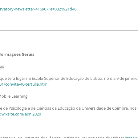
servatory-newsletter-416967?e=3321921d46
nformações Gerais
las
ue terá lugar na Escola Superior de Educação de Lisboa, no dia 9 de janeiro,
1/convite-46-tertulia.html
Mobile Learning
e de Psicologia e de Ciências da Educação da Universidade de Coimbra, nos 
c.wixsite.com/ejml2020
e janeiro, no Instituto de Ciências Sociais da Universidade de Lisboa:
https:/