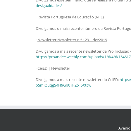
desigualdades/
·
Revista Portuguesa de Educação (RPE)
Divulgamos o mais recente número da Revista Portug
·
Newsletter Newsletter n.º 129 – dez2019
Divulgamos a mais recente newsletter da Pró Inclusão 
https://proandee.weebly.com/uploads/1/6/4/6/1646
·
CeiED | Newsletter
Divulgamos a mais recente newsletter do CeiED:
https
oSmJQuqgS4H9Gb0TPZo_5Xtcw
Avenida