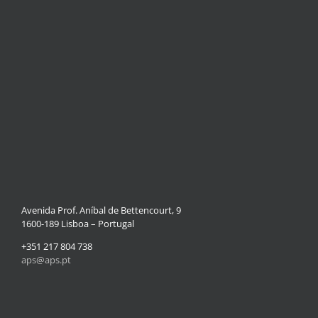
Avenida Prof. Aníbal de Bettencourt, 9
1600-189 Lisboa – Portugal
+351 217 804 738
aps@aps.pt