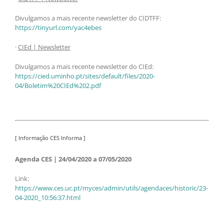
Divulgamos a mais recente newsletter do CIDTFF:
https://tinyurl.com/yac4ebes
·
CIEd | Newsletter
Divulgamos a mais recente newsletter do CIEd:
https://cied.uminho.pt/sites/default/files/2020-
04/Boletim%20CIEd%202.pdf
[ Informação CES Informa ]
Agenda CES | 24/04/2020 a 07/05/2020
Link:
https://www.ces.uc.pt/myces/admin/utils/agendaces/historic/23-
04-2020_10:56:37.html