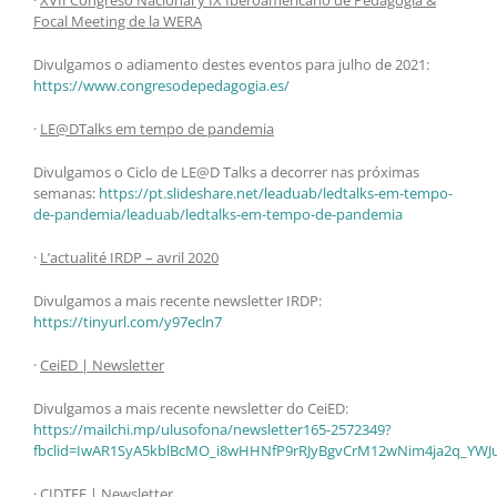
Focal Meeting de la WERA
Divulgamos o adiamento destes eventos para julho de 2021:
https://www.congresodepedagogia.es/
·
LE@DTalks em tempo de pandemia
Divulgamos o Ciclo de LE@D Talks a decorrer nas próximas
semanas:
https://pt.slideshare.net/leaduab/ledtalks-em-tempo-
de-pandemia/leaduab/ledtalks-em-tempo-de-pandemia
·
L’actualité IRDP – avril 2020
Divulgamos a mais recente newsletter IRDP:
https://tinyurl.com/y97ecln7
·
CeiED | Newsletter
Divulgamos a mais recente newsletter do CeiED:
https://mailchi.mp/ulusofona/newsletter165-2572349?
fbclid=IwAR1SyA5kblBcMO_i8wHHNfP9rRJyBgvCrM12wNim4ja2q_YWJ
·
CIDTFF | Newsletter