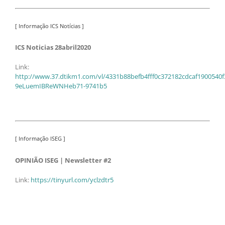
[ Informação ICS Notícias ]
ICS Noticias 28abril2020
Link:
http://www.37.dtikm1.com/vl/4331b88befb4fff0c372182cdcaf1900540f
9eLuemIBReWNHeb71-9741b5
[ Informação ISEG ]
OPINIÃO ISEG | Newsletter #2
Link:
https://tinyurl.com/yclzdtr5