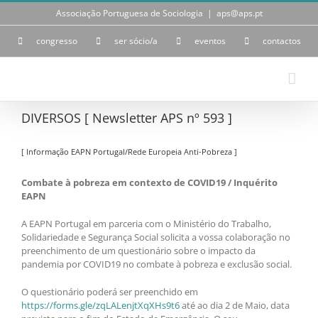
Skip
Associação Portuguesa de Sociologia
|
aps@aps.pt
to
content
congresso
ser sócio/a
eventos
contactos
DIVERSOS [ Newsletter APS nº 593 ]
[ Informação EAPN Portugal/Rede Europeia Anti-Pobreza ]
Combate à pobreza em contexto de COVID19 / Inquérito
EAPN
A EAPN Portugal em parceria com o Ministério do Trabalho,
Solidariedade e Segurança Social solicita a vossa colaboração no
preenchimento de um questionário sobre o impacto da
pandemia por COVID19 no combate à pobreza e exclusão social.
O questionário poderá ser preenchido em
https://forms.gle/zqLALenjtXqXHs9t6
até ao dia 2 de Maio, data