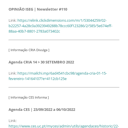
OPINIÃO ISEG | Newsletter #110
Link:
https://elink.clickdimensions.com/m/1/53044259/02-
b22257-4a28c0a3923949288b78ccc60f123286/2/585/5e674eff-
88aa-40b7-8801-2783a073402c
[ Informação CRIA Divulga ]
Agenda CRIA 14 > 30 SETEMBRO 2022
Link:
https://mailchi.mp/6ad4541cbc98/agenda-cria-01-15-
fevereiro-14164107?e=4112cb125e
[ Informação CES Informa ]
Agenda CES | 23/09/2022 a 06/10/2022
Link:
https://www.ces.uc.pt/myces/admin/utils/agendaces/historic/22-