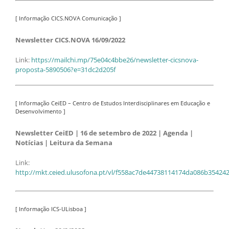
[ Informação CICS.NOVA Comunicação ]
Newsletter CICS.NOVA 16/09/2022
Link:
https://mailchi.mp/75e04c4bbe26/newsletter-cicsnova-
proposta-5890506?e=31dc2d205f
[ Informação CeiED – Centro de Estudos Interdisciplinares em Educação e
Desenvolvimento ]
Newsletter CeiED | 16 de setembro de 2022 | Agenda |
Notícias | Leitura da Semana
Link:
http://mkt.ceied.ulusofona.pt/vl/f558ac7de44738114174da086b3542
[ Informação ICS-ULisboa ]