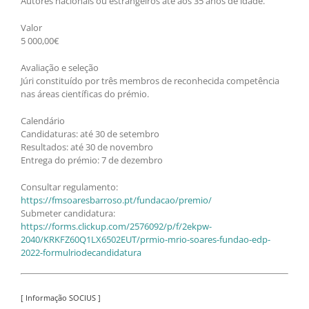
Autores nacionais ou estrangeiros até aos 35 anos de idade.
Valor
5 000,00€
Avaliação e seleção
Júri constituído por três membros de reconhecida competência
nas áreas científicas do prémio.
Calendário
Candidaturas: até 30 de setembro
Resultados: até 30 de novembro
Entrega do prémio: 7 de dezembro
Consultar regulamento:
https://fmsoaresbarroso.pt/fundacao/premio/
Submeter candidatura:
https://forms.clickup.com/2576092/p/f/2ekpw-
2040/KRKFZ60Q1LX6502EUT/prmio-mrio-soares-fundao-edp-
2022-formulriodecandidatura
[ Informação SOCIUS ]