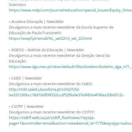
Sciences»:
https://www.mdpi.com/journal/education/special_issues/Equity_Driv
•
Acontece Educação | Newsletter
Divulgamos a mais recente newsletter da Escola Superior de
Educação de Paula Frassinetti:
https://esepf.pt/email/NL_set22/nl_set_22.html
•
NOESIS – Notícias da Educação | Newsletter
Divulgamos a mais recente newsletter da Direção Geral da
Educação:
https://www.dge.mec.pt/sites/default/files/boletim/boletim_dge_n7
•
CeiED | Newsletter
Divulgamos a mais recente newsletter do CeiED:
http://mkt.ceied.ulusofona.pt/vl/627c92-
be3312d0bcc18d16df09f332ccdf52f9a9e3Te9IBYe4F90ea20b6012c-
•
CIDTFF | Newsletter
Divulgamos a mais recente newsletter do CIDTFF:
https://cidtff.web.ua.pt/cidtff_flashnews/?wysija-
page=1&controller=email&action=view&email_id=1770&wysijap=subscr