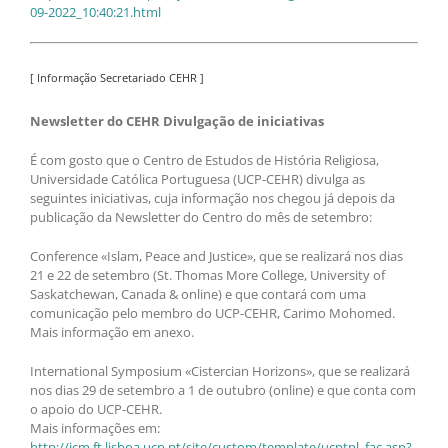
09-2022_10:40:21.html
[ Informação Secretariado CEHR ]
Newsletter do CEHR Divulgação de iniciativas
É com gosto que o Centro de Estudos de História Religiosa,
Universidade Católica Portuguesa (UCP-CEHR) divulga as
seguintes iniciativas, cuja informação nos chegou já depois da
publicação da Newsletter do Centro do mês de setembro:
Conference «Islam, Peace and Justice», que se realizará nos dias
21 e 22 de setembro (St. Thomas More College, University of
Saskatchewan, Canada & online) e que contará com uma
comunicação pelo membro do UCP-CEHR, Carimo Mohomed.
Mais informação em anexo.
International Symposium «Cistercian Horizons», que se realizará
nos dias 29 de setembro a 1 de outubro (online) e que conta com
o apoio do UCP-CEHR.
Mais informações em:
http://icm.ft.lisboa.ucp.pt/site/custom/template/ucptpl_fac.asp?