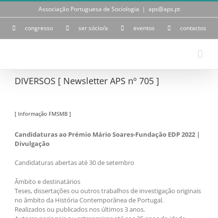
Skip
Associação Portuguesa de Sociologia
|
aps@aps.pt
to
content
congresso
ser sócio/a
eventos
contactos
DIVERSOS [ Newsletter APS nº 705 ]
[ Informação FMSMB ]
Candidaturas ao Prémio Mário Soares-Fundação EDP 2022 |
Divulgação
Candidaturas abertas até 30 de setembro
Âmbito e destinatários
Teses, dissertações ou outros trabalhos de investigação originais
no âmbito da História Contemporânea de Portugal.
Realizados ou publicados nos últimos 3 anos.