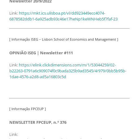
Newsletter 20/9/2022
Link:
https://mkt.ics.ulisboa.pt/vl/dd923449ecc4074-
6878582ddb1-6a925adb93c46e17heNp1keWNHeb5f7faf-23
[ Informação ISEG – Lisbon School of Economics and Management ]
OPINIÃO ISEG | Newsletter #111
Link:
https://elink.clickdimensions.com/m/1/53044259/02-
b22263-0791a6c909074f0c9bada325b9ad3545/4/979/0bb5b95b-
1dae-4576-a2d8-ad5a16803c5d
[ Informação FPCEUP ]
NEWSLETTER FPCEUP, n.º 376
Link: