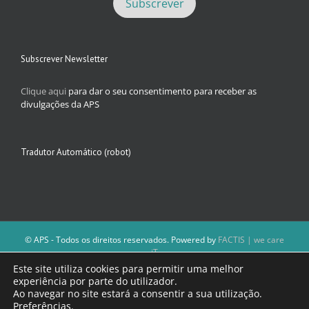
Subscrever Newsletter
Clique aqui
para dar o seu consentimento para receber as
divulgações da APS
Tradutor Automático (robot)
© APS - Todos os direitos reservados. Powered by
FACTIS | we care
iT
A Direção da APS reserva-se o direito de não publicar conteúdos que
Este site utiliza cookies para permitir uma melhor
violem as leis nacionais.
experiência por parte do utilizador.
Os textos assinados e as imagens depositadas são da inteira
Ao navegar no site estará a consentir a sua utilização.
responsabilidade dos autores.
Preferências
.