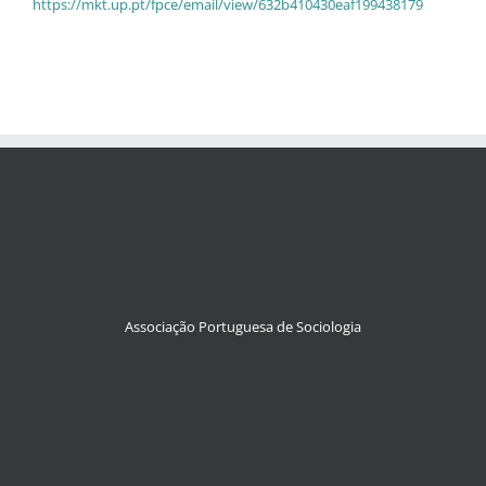
https://mkt.up.pt/fpce/email/view/632b410430eaf199438179
Associação Portuguesa de Sociologia