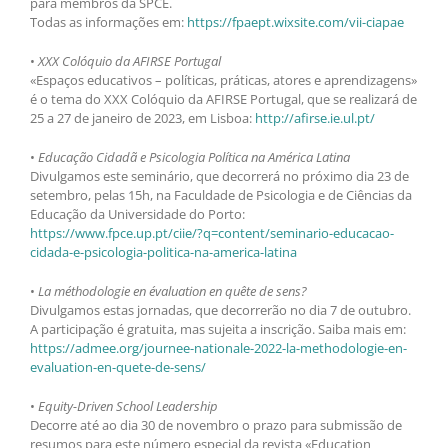
para membros da SPCE.
Todas as informações em:
https://fpaept.wixsite.com/vii-ciapae
•
XXX Colóquio da AFIRSE Portugal
«Espaços educativos – políticas, práticas, atores e aprendizagens»
é o tema do XXX Colóquio da AFIRSE Portugal, que se realizará de
25 a 27 de janeiro de 2023, em Lisboa:
http://afirse.ie.ul.pt/
•
Educação Cidadã e Psicologia Política na América Latina
Divulgamos este seminário, que decorrerá no próximo dia 23 de
setembro, pelas 15h, na Faculdade de Psicologia e de Ciências da
Educação da Universidade do Porto:
https://www.fpce.up.pt/ciie/?q=content/seminario-educacao-
cidada-e-psicologia-politica-na-america-latina
•
La méthodologie en évaluation en quête de sens?
Divulgamos estas jornadas, que decorrerão no dia 7 de outubro.
A participação é gratuita, mas sujeita a inscrição. Saiba mais em:
https://admee.org/journee-nationale-2022-la-methodologie-en-
evaluation-en-quete-de-sens/
•
Equity-Driven School Leadership
Decorre até ao dia 30 de novembro o prazo para submissão de
resumos para este número especial da revista «Education