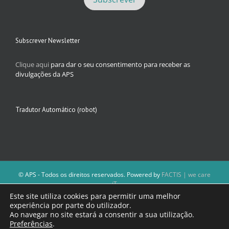
Subscrever Newsletter
Clique aqui
para dar o seu consentimento para receber as
divulgações da APS
Tradutor Automático (robot)
© APS - Todos os direitos reservados. Powered by
FACTIS | we care
iT
A Direção da APS reserva-se o direito de não publicar conteúdos que
Este site utiliza cookies para permitir uma melhor
violem as leis nacionais.
experiência por parte do utilizador.
Os textos assinados e as imagens depositadas são da inteira
Ao navegar no site estará a consentir a sua utilização.
responsabilidade dos autores.
Preferências
.