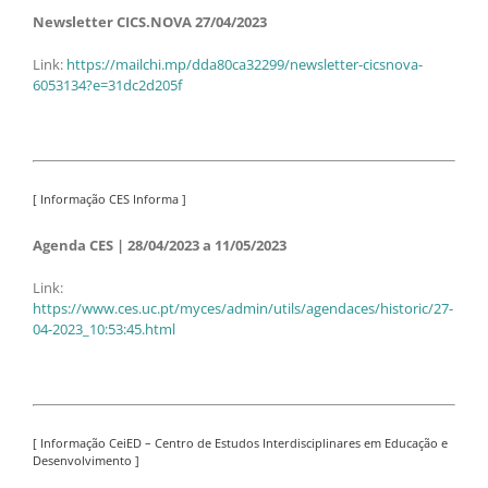
Newsletter CICS.NOVA 27/04/2023
Link:
https://mailchi.mp/dda80ca32299/newsletter-cicsnova-
6053134?e=31dc2d205f
[ Informação CES Informa ]
Agenda CES | 28/04/2023 a 11/05/2023
Link:
https://www.ces.uc.pt/myces/admin/utils/agendaces/historic/27-
04-2023_10:53:45.html
[ Informação CeiED – Centro de Estudos Interdisciplinares em Educação e
Desenvolvimento ]