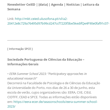
Newsletter CeiED | [data] | Agenda | Notícias | Leitura da
Semana
Link:
http://mkt.ceied.ulusofona.pt/vl/a2-
20412e8c729a76495d97b99cd247ccf7220f3be5kedifQe4F90e0faf91c07-
[ Informação SPCE ]
Sociedade Portuguesa de Ciências da Educação –
Informações Gerais
•
EERA Summer School 2023: “Participatory approaches in
educational research”
Decorrerá na Faculdade de Psicologia e de Ciências da Educação
da Universidade do Porto, nos dias de 26 a 30 de junho, esta
escola de verão, cujos organizadores são: EERA, CIIE, CIEd,
CIDTFF, CEAD e SPCE. Todas as informações estão disponíveis
em:
https://eera-ecer.de/seasonschools/eera-summer-school-
2023/