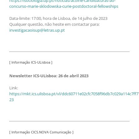
https://isociologia.up.pt/noticias/acolhe-candidaturas-ao-
concurso-marie-sklodowska-curie-postdoctoral-fellowships
Data-limite: 17:00, hora de Lisboa, de 14 julho de 2023
Qualquer questão, não hesite em contactar para:
investigacaoisup@letras.up.pt
[ Informação ICS-ULisboa ]
Newsletter ICS-ULisboa: 26 de abril 2023
Link:
https://mkt.ics.ulisboa.pt/vl/ddc60711e02cfc7058f96db7c029a114c7f
23
[ Informação CICS.NOVA Comunicação ]