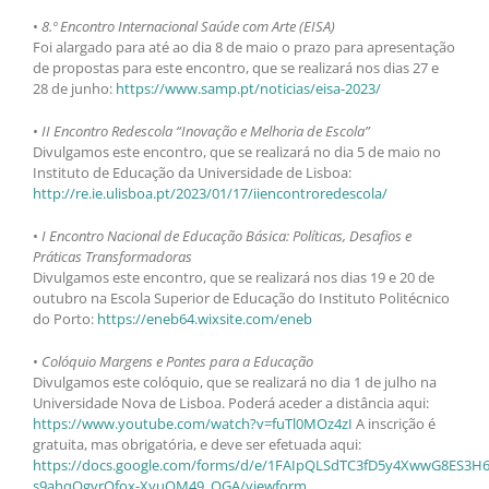
•
8.º Encontro Internacional Saúde com Arte (EISA)
Foi alargado para até ao dia 8 de maio o prazo para apresentação
de propostas para este encontro, que se realizará nos dias 27 e
28 de junho:
https://www.samp.pt/noticias/eisa-2023/
•
II Encontro Redescola “Inovação e Melhoria de Escola”
Divulgamos este encontro, que se realizará no dia 5 de maio no
Instituto de Educação da Universidade de Lisboa:
http://re.ie.ulisboa.pt/2023/01/17/iiencontroredescola/
•
I Encontro Nacional de Educação Básica: Políticas, Desafios e
Práticas Transformadoras
Divulgamos este encontro, que se realizará nos dias 19 e 20 de
outubro na Escola Superior de Educação do Instituto Politécnico
do Porto:
https://eneb64.wixsite.com/eneb
•
Colóquio Margens e Pontes para a Educação
Divulgamos este colóquio, que se realizará no dia 1 de julho na
Universidade Nova de Lisboa. Poderá aceder a distância aqui:
https://www.youtube.com/watch?v=fuTl0MOz4zI
A inscrição é
gratuita, mas obrigatória, e deve ser efetuada aqui:
https://docs.google.com/forms/d/e/1FAIpQLSdTC3fD5y4XwwG8ES3H6
s9ahqOgvrQfox-XyuOM49_OGA/viewform