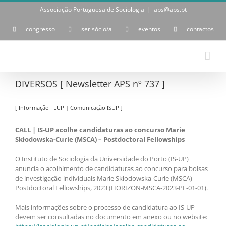
Skip
Associação Portuguesa de Sociologia
|
aps@aps.pt
to
content
congresso
ser sócio/a
eventos
contactos
DIVERSOS [ Newsletter APS nº 737 ]
[ Informação FLUP | Comunicação ISUP ]
CALL | IS-UP acolhe candidaturas ao concurso Marie
Skłodowska-Curie (MSCA) – Postdoctoral Fellowships
O Instituto de Sociologia da Universidade do Porto (IS-UP)
anuncia o acolhimento de candidaturas ao concurso para bolsas
de investigação individuais Marie Skłodowska-Curie (MSCA) –
Postdoctoral Fellowships, 2023 (HORIZON-MSCA-2023-PF-01-01).
Mais informações sobre o processo de candidatura ao IS-UP
devem ser consultadas no documento em anexo ou no website: