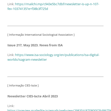
Link:
https://mailchi.mp/c943e5bc7dbf/newsletter-is-up-n-107-
fev-10374135?e=f38b3f725d
[ Informação International Sociological Association ]
Issue 217, May 2023. News from ISA
Link:
https://www.isa-sociology.org/en/publications/isa-digital-
worlds/isagram-newsletter
[ Informação CIES-Iscte ]
Newsletter CIES-Iscte Abril 2023
Link:
https://preview.mailerlite.io/emails/webview/298354/87080007648675