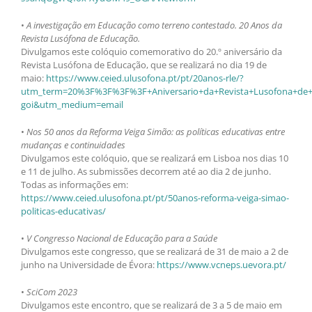
•
A investigação em Educação como terreno contestado. 20 Anos da
Revista Lusófona de Educação.
Divulgamos este colóquio comemorativo do 20.º aniversário da
Revista Lusófona de Educação, que se realizará no dia 19 de
maio:
https://www.ceied.ulusofona.pt/pt/20anos-rle/?
utm_term=20%3F%3F%3F%3F+Aniversario+da+Revista+Lusofona+de
goi&utm_medium=email
•
Nos 50 anos da Reforma Veiga Simão: as políticas educativas entre
mudanças e continuidades
Divulgamos este colóquio, que se realizará em Lisboa nos dias 10
e 11 de julho. As submissões decorrem até ao dia 2 de junho.
Todas as informações em:
https://www.ceied.ulusofona.pt/pt/50anos-reforma-veiga-simao-
politicas-educativas/
•
V Congresso Nacional de Educação para a Saúde
Divulgamos este congresso, que se realizará de 31 de maio a 2 de
junho na Universidade de Évora:
https://www.vcneps.uevora.pt/
•
SciCom 2023
Divulgamos este encontro, que se realizará de 3 a 5 de maio em