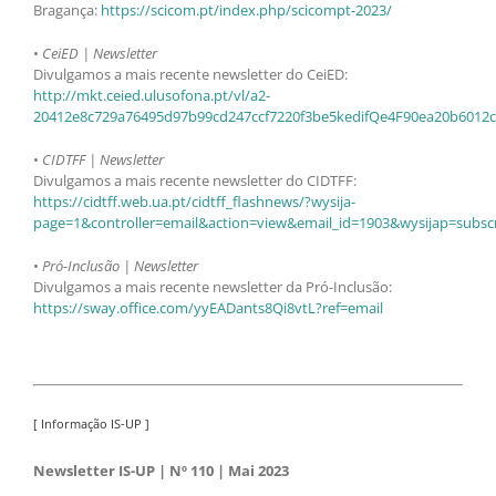
Bragança:
https://scicom.pt/index.php/scicompt-2023/
•
CeiED | Newsletter
Divulgamos a mais recente newsletter do CeiED:
http://mkt.ceied.ulusofona.pt/vl/a2-
20412e8c729a76495d97b99cd247ccf7220f3be5kedifQe4F90ea20b6012c
•
CIDTFF | Newsletter
Divulgamos a mais recente newsletter do CIDTFF:
https://cidtff.web.ua.pt/cidtff_flashnews/?wysija-
page=1&controller=email&action=view&email_id=1903&wysijap=subscr
•
Pró-Inclusão | Newsletter
Divulgamos a mais recente newsletter da Pró-Inclusão:
https://sway.office.com/yyEADants8Qi8vtL?ref=email
[ Informação IS-UP ]
Newsletter IS-UP | Nº 110 | Mai 2023