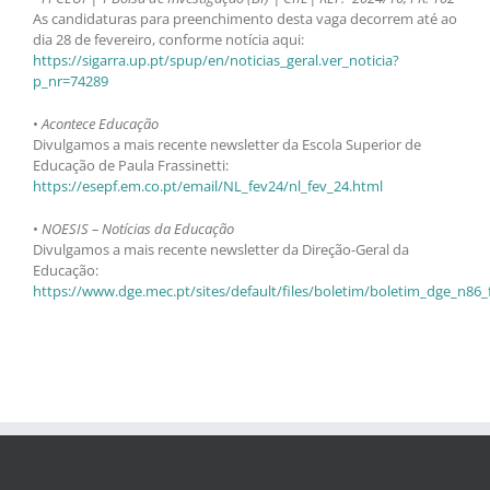
As candidaturas para preenchimento desta vaga decorrem até ao
dia 28 de fevereiro, conforme notícia aqui:
https://sigarra.up.pt/spup/en/noticias_geral.ver_noticia?
p_nr=74289
•
Acontece Educação
Divulgamos a mais recente newsletter da Escola Superior de
Educação de Paula Frassinetti:
https://esepf.em.co.pt/email/NL_fev24/nl_fev_24.html
•
NOESIS – Notícias da Educação
Divulgamos a mais recente newsletter da Direção-Geral da
Educação:
https://www.dge.mec.pt/sites/default/files/boletim/boletim_dge_n86_