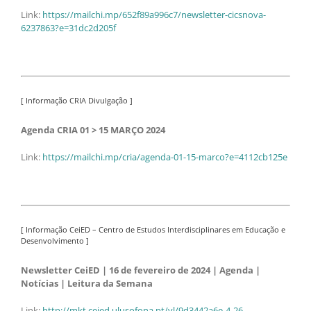
Link:
https://mailchi.mp/652f89a996c7/newsletter-cicsnova-
6237863?e=31dc2d205f
[ Informação CRIA Divulgação ]
Agenda CRIA 01 > 15 MARÇO 2024
Link:
https://mailchi.mp/cria/agenda-01-15-marco?e=4112cb125e
[ Informação CeiED – Centro de Estudos Interdisciplinares em Educação e
Desenvolvimento ]
Newsletter CeiED | 16 de fevereiro de 2024 | Agenda |
Notícias | Leitura da Semana
Link:
http://mkt.ceied.ulusofona.pt/vl/9d3442a6e-4-26-