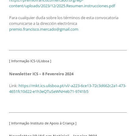
content/uploads/2023/12/2025.Resumen.instrucciones.pdf
Para cualquier duda sobre los términos de esta convocatoria
comunicarse a la dirección electrónica
premio.francisco.mercado@gmail.com
[ Informação ICS-ULisboa ]
Newsletter ICS – 8 Fevereiro 2024
Link:
https://mkt.ics.ulisboa.pt/vl/-a223-6ce13-72c3d662c2a1-473-
4651fc10d22-e1h3eQTuSeWNHeb71-9741b5
[ Informação Instituto de Apoio à Criança ]