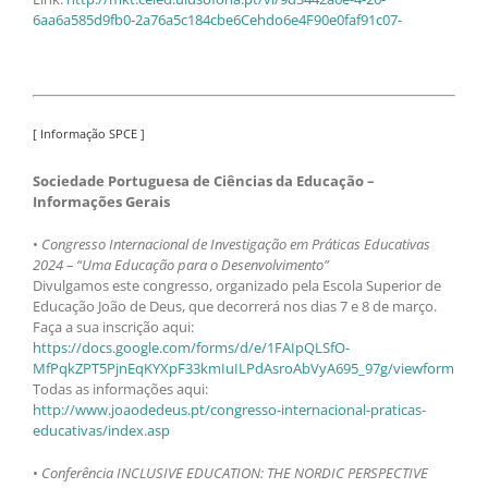
6aa6a585d9fb0-2a76a5c184cbe6Cehdo6e4F90e0faf91c07-
[ Informação SPCE ]
Sociedade Portuguesa de Ciências da Educação –
Informações Gerais
•
Congresso Internacional de Investigação em Práticas Educativas
2024 – “Uma Educação para o Desenvolvimento”
Divulgamos este congresso, organizado pela Escola Superior de
Educação João de Deus, que decorrerá nos dias 7 e 8 de março.
Faça a sua inscrição aqui:
https://docs.google.com/forms/d/e/1FAIpQLSfO-
MfPqkZPT5PjnEqKYXpF33kmIuILPdAsroAbVyA695_97g/viewform
Todas as informações aqui:
http://www.joaodedeus.pt/congresso-internacional-praticas-
educativas/index.asp
•
Conferência INCLUSIVE EDUCATION: THE NORDIC PERSPECTIVE