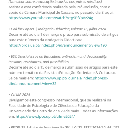
(Um olhar sobre a educação inclusiva nos países nórdicos)
Assista a esta conferência realizada pela Pró-Inclusão, com o
apoio da Câmara Municipal de Cascais, no passado dia 8, aqui:
https://www.youtube.com/watch?v=g9PfYpVz24g
•
Call for Papers | Indagatio Didactica, volume 16, julho 2024
Decorre até ao dia 1 de março o prazo para submissão de artigos
para este número da «Indagatio Didactica»:
https://proa.ua.pt/index.php/id/announcement/view/190
•
ESC Special issue on Education, antiracism and decoloniality:
tensions, resistances, and possibilities
Decorre até ao dia 15 de março a submissão de artigos para este
número temático da Revista «Educação, Sociedade & Culturas».
Saiba mais em:
https://www.up.pt/journals/index.php/esc-
ciie/announcement/view/32
•
CILME 2024
Divulgamos este congresso internacional, que se realizará na
Faculdade de Psicologia e de Ciências da Educação da
Universidade do Porto de 27 a 29 de maio. Todas as informações
em:
https://www.fpce.up.pt/cilme2024/
•
FPCEUP| 1 Bolsa de Investigação (BI) | CIIE| REF.ª 2024/10, PR. 102