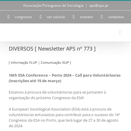
Skip
Associação Portuguesa de Sociologia
|
aps@aps.pt
to
content
congresso
ser sócio/a
eventos
contactos
DIVERSOS [ Newsletter APS nº 773 ]
[ Informação FLUP | Comunicação ISUP ]
16th ESA Conference – Porto 2024 – Call para Voluntários/as
(inscrições até 15 de março)
Estamos à procura de voluntários/as para se juntarem à
organização do próximo Congresso da ESA!
A European Sociological Association (ESA) está à procura de
voluntários/as entusiastas para contribuir para o sucesso do 16º
Congresso da ESA no Porto, que terá lugar de 27 a 30 de agosto
de 2024.