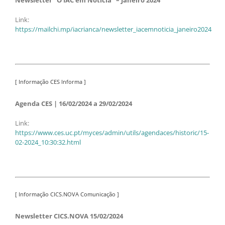
Newsletter “O IAC em Notícia” – Janeiro 2024
Link:
https://mailchi.mp/iacrianca/newsletter_iacemnoticia_janeiro2024
[ Informação CES Informa ]
Agenda CES | 16/02/2024 a 29/02/2024
Link:
https://www.ces.uc.pt/myces/admin/utils/agendaces/historic/15-
02-2024_10:30:32.html
[ Informação CICS.NOVA Comunicação ]
Newsletter CICS.NOVA 15/02/2024