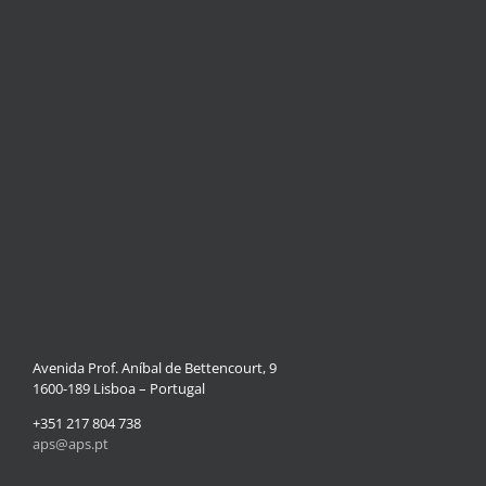
Avenida Prof. Aníbal de Bettencourt, 9
1600-189 Lisboa – Portugal
+351 217 804 738
aps@aps.pt