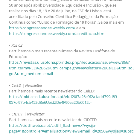
50 anos após abril: Diversidade, Equidade e Inclusão», que se
realiza nos dias 18, 19 e 20 de julho, na ESE de Lisboa, está
acreditado pelo Conselho Científico Pedagógico da Formação
Contínua como “Curso de Formação de 19 horas”. Saiba mais em
https://congressoandee.weebly.com/
e em
https://congressoandee.weebly.com/acreditacao.html
•
RLE 62
Partilhamos o mais recente número da Revista Lusófona de
Educação:
https://revistas.ulusofona.pt/index.php/rleducacao/issue/view/866?
utm_term=RLE%2B62&utm_campaign=Newsletter%2BCeiED&utm_sou
goi&utm_medium=email
•
CeiED | Newsletter
Partilhamos a mais recente newsletter do CeiED:
https://mkt.ceied.ulusofona.pt/vl/d20f7a26e9f2a1add799d83–
057c-97b4cb452d3e6UeidZDe4F90ea20b6012c-
•
CIDTFF | Newsletter
Partilhamos a mais recente newsletter do CIDTFF:
https://cidtff.web.ua.pt/cidtff_flashnews/?wysija-
page=1&controller=email&action=view&email_id=2056&wysijap=subscr