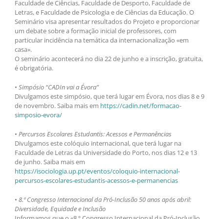
Faculdade de Ciências, Faculdade de Desporto, Faculdade de
Letras, e Faculdade de Psicologia e de Ciências da Educação. O
Seminário visa apresentar resultados do Projeto e proporcionar
um debate sobre a formação inicial de professores, com
particular incidência na temática da internacionalização «em
casa».
O seminário acontecerá no dia 22 de junho e a inscrição, gratuita,
é obrigatória.
•
Simpósio “CADIn vai a Évora”
Divulgamos este simpósio, que terá lugar em Évora, nos dias 8 e 9
de novembro. Saiba mais em
https://cadin.net/formacao-
simposio-evora/
•
Percursos Escolares Estudantis: Acessos e Permanências
Divulgamos este colóquio internacional, que terá lugar na
Faculdade de Letras da Universidade do Porto, nos dias 12 e 13
de junho. Saiba mais em
https://isociologia.up.pt/eventos/coloquio-internacional-
percursos-escolares-estudantis-acessos-e-permanencias
•
8.º Congresso Internacional da Pró-Inclusão 50 anos após abril:
Diversidade, Equidade e Inclusão
Informamos que o «8.º Congresso Internacional da Pró-Inclusão