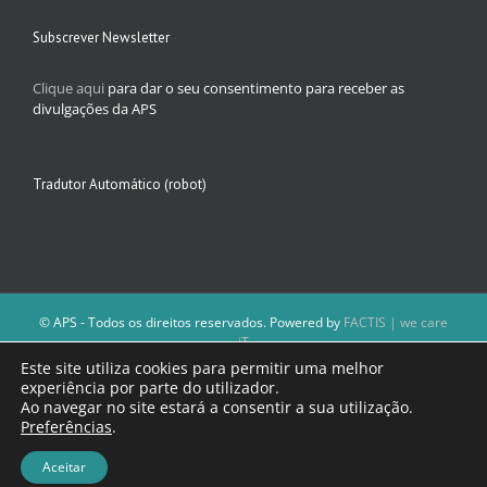
Subscrever Newsletter
Clique aqui
para dar o seu consentimento para receber as
divulgações da APS
Tradutor Automático (robot)
© APS - Todos os direitos reservados. Powered by
FACTIS | we care
iT
A Direção da APS reserva-se o direito de não publicar conteúdos que
Este site utiliza cookies para permitir uma melhor
violem as leis nacionais.
experiência por parte do utilizador.
Os textos assinados e as imagens depositadas são da inteira
Ao navegar no site estará a consentir a sua utilização.
responsabilidade dos autores.
Preferências
.
Aceitar
Facebook
Email
(necessário