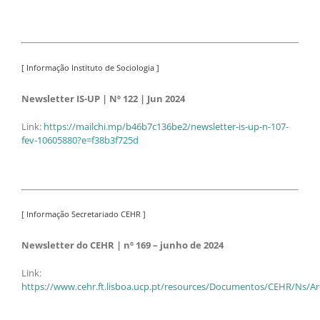
[ Informação Instituto de Sociologia ]
Newsletter IS-UP | Nº 122 | Jun 2024
Link:
https://mailchi.mp/b46b7c136be2/newsletter-is-up-n-107-
fev-10605880?e=f38b3f725d
[ Informação Secretariado CEHR ]
Newsletter do CEHR | nº 169 – junho de 2024
Link:
https://www.cehr.ft.lisboa.ucp.pt/resources/Documentos/CEHR/Ns