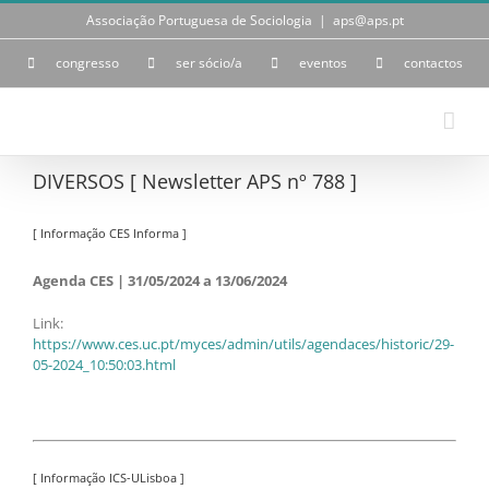
Skip
Associação Portuguesa de Sociologia
|
aps@aps.pt
to
content
congresso
ser sócio/a
eventos
contactos
DIVERSOS [ Newsletter APS nº 788 ]
[ Informação CES Informa ]
Agenda CES | 31/05/2024 a 13/06/2024
Link:
https://www.ces.uc.pt/myces/admin/utils/agendaces/historic/29-
05-2024_10:50:03.html
[ Informação ICS-ULisboa ]