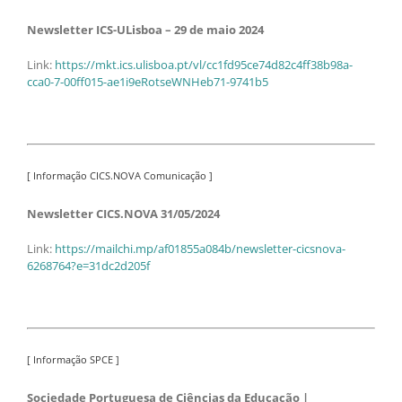
Newsletter ICS-ULisboa – 29 de maio 2024
Link:
https://mkt.ics.ulisboa.pt/vl/cc1fd95ce74d82c4ff38b98a-
cca0-7-00ff015-ae1i9eRotseWNHeb71-9741b5
[ Informação CICS.NOVA Comunicação ]
Newsletter CICS.NOVA 31/05/2024
Link:
https://mailchi.mp/af01855a084b/newsletter-cicsnova-
6268764?e=31dc2d205f
[ Informação SPCE ]
Sociedade Portuguesa de Ciências da Educação |