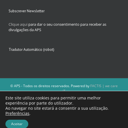
Subscrever Newsletter
Clique aqui
para dar o seu consentimento para receber as
divulgações da APS
Tradutor Automático (robot)
© APS - Todos os direitos reservados. Powered by
FACTIS | we care
iT
A Direção da APS reserva-se o direito de não publicar conteúdos que
Este site utiliza cookies para permitir uma melhor
violem as leis nacionais.
experiência por parte do utilizador.
Os textos assinados e as imagens depositadas são da inteira
Ao navegar no site estará a consentir a sua utilização.
responsabilidade dos autores.
Preferências
.
Aceitar
Facebook
Email