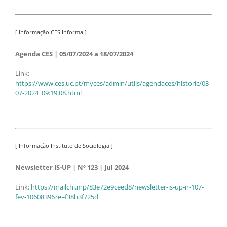
[ Informação CES Informa ]
Agenda CES | 05/07/2024 a 18/07/2024
Link:
https://www.ces.uc.pt/myces/admin/utils/agendaces/historic/03-
07-2024_09:19:08.html
[ Informação Instituto de Sociologia ]
Newsletter IS-UP | Nº 123 | Jul 2024
Link:
https://mailchi.mp/83e72e9ceed8/newsletter-is-up-n-107-
fev-10608396?e=f38b3f725d