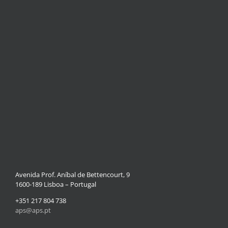
Avenida Prof. Aníbal de Bettencourt, 9
1600-189 Lisboa – Portugal
+351 217 804 738
aps@aps.pt