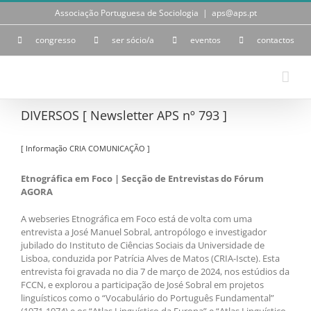
Skip
Associação Portuguesa de Sociologia
|
aps@aps.pt
to
content
congresso
ser sócio/a
eventos
contactos
DIVERSOS [ Newsletter APS nº 793 ]
[ Informação CRIA COMUNICAÇÃO ]
Etnográfica em Foco | Secção de Entrevistas do Fórum
AGORA
A webseries Etnográfica em Foco está de volta com uma
entrevista a José Manuel Sobral, antropólogo e investigador
jubilado do Instituto de Ciências Sociais da Universidade de
Lisboa, conduzida por Patrícia Alves de Matos (CRIA-Iscte). Esta
entrevista foi gravada no dia 7 de março de 2024, nos estúdios da
FCCN, e explorou a participação de José Sobral em projetos
linguísticos como o “Vocabulário do Português Fundamental”
(1971-1974) e os “Atlas Linguístico da Europa” e “Atlas Linguístico