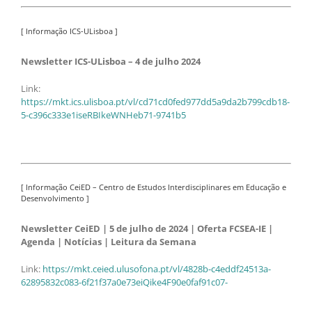
[ Informação ICS-ULisboa ]
Newsletter ICS-ULisboa – 4 de julho 2024
Link:
https://mkt.ics.ulisboa.pt/vl/cd71cd0fed977dd5a9da2b799cdb18-
5-c396c333e1iseRBIkeWNHeb71-9741b5
[ Informação CeiED – Centro de Estudos Interdisciplinares em Educação e
Desenvolvimento ]
Newsletter CeiED | 5 de julho de 2024 | Oferta FCSEA-IE |
Agenda | Notícias | Leitura da Semana
Link:
https://mkt.ceied.ulusofona.pt/vl/4828b-c4eddf24513a-
62895832c083-6f21f37a0e73eiQike4F90e0faf91c07-