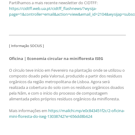
Partilhamos a mais recente newsletter do CIDTFF:
https://cidtff.web.ua.pt/cidtff_flashnews/?wysija-
page=1&controller=email&action=view&email_id=2104&wysijap=subscr
[ Informação SOCIUS ]
Oficina | Economia circular na minifloresta ISEG
O círculo teve início em Fevereiro na plantação onde se utilizou o
composto doado pela Valorsul, produzido a partir dos resíduos
orgânicos da região metropolitana de Lisboa. Agora será
realizada a cobertura do solo com os resíduos orgânicos doados
pela Nãm, e com o início do processo de compostagem
alimentada pelos próprios resíduos orgânicos da minifloresta.
Mais informações em
https://mailchi.mp/e0c843451f2c/2-oficina-
mini-floresta-do-iseg-13038742?e=656dd8b624