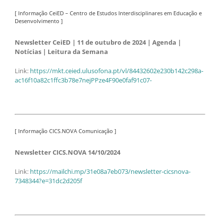
[ Informação CeiED – Centro de Estudos Interdisciplinares em Educação e
Desenvolvimento ]
Newsletter CeiED | 11 de outubro de 2024 | Agenda |
Notícias | Leitura da Semana
Link:
https://mkt.ceied.ulusofona.pt/vl/84432602e230b142c298a-
ac16f10a82c1ffc3b78e7nejPPze4F90e0faf91c07-
[ Informação CICS.NOVA Comunicação ]
Newsletter CICS.NOVA 14/10/2024
Link:
https://mailchi.mp/31e08a7eb073/newsletter-cicsnova-
7348344?e=31dc2d205f