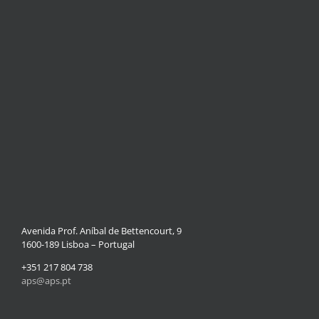
Avenida Prof. Aníbal de Bettencourt, 9
1600-189 Lisboa – Portugal
+351 217 804 738
aps@aps.pt