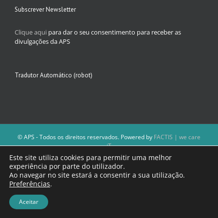
Subscrever Newsletter
Clique aqui
para dar o seu consentimento para receber as
divulgações da APS
Tradutor Automático (robot)
© APS - Todos os direitos reservados. Powered by
FACTIS | we care
iT
A Direção da APS reserva-se o direito de não publicar conteúdos que
Este site utiliza cookies para permitir uma melhor
violem as leis nacionais.
experiência por parte do utilizador.
Os textos assinados e as imagens depositadas são da inteira
Ao navegar no site estará a consentir a sua utilização.
responsabilidade dos autores.
Preferências
.
Aceitar
Facebook
Email
(necessário
mas