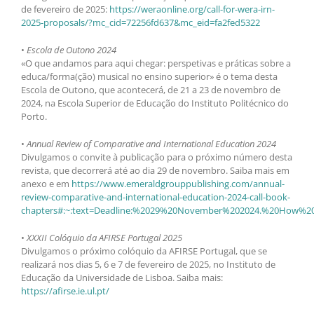
de fevereiro de 2025:
https://weraonline.org/call-for-wera-irn-
2025-proposals/?mc_cid=72256fd637&mc_eid=fa2fed5322
•
Escola de Outono 2024
«O que andamos para aqui chegar: perspetivas e práticas sobre a
educa/forma(ção) musical no ensino superior» é o tema desta
Escola de Outono, que acontecerá, de 21 a 23 de novembro de
2024, na Escola Superior de Educação do Instituto Politécnico do
Porto.
•
Annual Review of Comparative and International Education 2024
Divulgamos o convite à publicação para o próximo número desta
revista, que decorrerá até ao dia 29 de novembro. Saiba mais em
anexo e em
https://www.emeraldgrouppublishing.com/annual-
review-comparative-and-international-education-2024-call-book-
chapters#:~:text=Deadline:%2029%20November%202024.%20How%2
•
XXXII Colóquio da AFIRSE Portugal 2025
Divulgamos o próximo colóquio da AFIRSE Portugal, que se
realizará nos dias 5, 6 e 7 de fevereiro de 2025, no Instituto de
Educação da Universidade de Lisboa. Saiba mais:
https://afirse.ie.ul.pt/