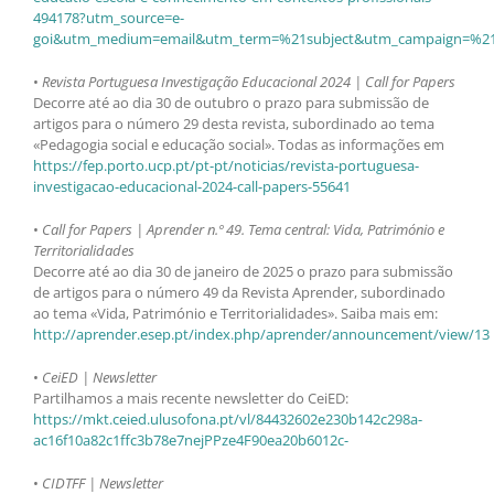
494178?utm_source=e-
goi&utm_medium=email&utm_term=%21subject&utm_campaign=%21li
•
Revista Portuguesa Investigação Educacional 2024 | Call for Papers
Decorre até ao dia 30 de outubro o prazo para submissão de
artigos para o número 29 desta revista, subordinado ao tema
«Pedagogia social e educação social». Todas as informações em
https://fep.porto.ucp.pt/pt-pt/noticias/revista-portuguesa-
investigacao-educacional-2024-call-papers-55641
•
Call for Papers | Aprender n.º 49. Tema central: Vida, Património e
Territorialidades
Decorre até ao dia 30 de janeiro de 2025 o prazo para submissão
de artigos para o número 49 da Revista Aprender, subordinado
ao tema «Vida, Património e Territorialidades». Saiba mais em:
http://aprender.esep.pt/index.php/aprender/announcement/view/13
•
CeiED | Newsletter
Partilhamos a mais recente newsletter do CeiED:
https://mkt.ceied.ulusofona.pt/vl/84432602e230b142c298a-
ac16f10a82c1ffc3b78e7nejPPze4F90ea20b6012c-
•
CIDTFF | Newsletter