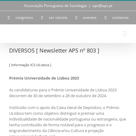
Skip
Associação Portuguesa de Sociologia
|
aps@aps.pt
to
content
congresso
ser sócio/a
eventos
contactos
DIVERSOS [ Newsletter APS nº 803 ]
[ Informação ICS-ULisboa ]
Prémio Universidade de Lisboa 2023
As candidaturas para o Prémio Universidade de Lisboa 2023
decorrem de 30 de setembro a 28 de outubro de 2024.
Instituído com o apoio da Caixa Geral de Depósitos, o Prémio
ULisboa tem como objetivo distinguir e premiar uma
individualidade de nacionalidade portuguesa ou estrangeira, que
tenha contribuído de forma notável para o progresso e o
engrandecimento da Ciência e/ou Cultura e projeção