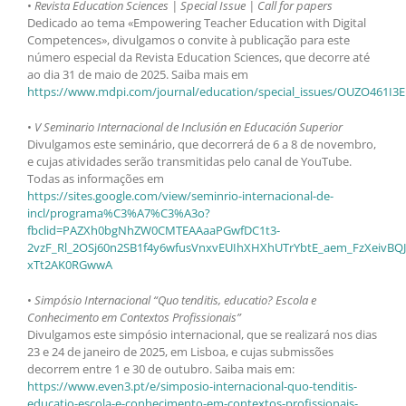
•
Revista Education Sciences | Special Issue | Call for papers
Dedicado ao tema «Empowering Teacher Education with Digital
Competences», divulgamos o convite à publicação para este
número especial da Revista Education Sciences, que decorre até
ao dia 31 de maio de 2025. Saiba mais em
https://www.mdpi.com/journal/education/special_issues/OUZO461I3E
•
V Seminario Internacional de Inclusión en Educación Superior
Divulgamos este seminário, que decorrerá de 6 a 8 de novembro,
e cujas atividades serão transmitidas pelo canal de YouTube.
Todas as informações em
https://sites.google.com/view/seminrio-internacional-de-
incl/programa%C3%A7%C3%A3o?
fbclid=PAZXh0bgNhZW0CMTEAAaaPGwfDC1t3-
2vzF_Rl_2OSj60n2SB1f4y6wfusVnxvEUIhXHXhUTrYbtE_aem_FzXeivBQJ
xTt2AK0RGwwA
•
Simpósio Internacional “Quo tenditis, educatio? Escola e
Conhecimento em Contextos Profissionais”
Divulgamos este simpósio internacional, que se realizará nos dias
23 e 24 de janeiro de 2025, em Lisboa, e cujas submissões
decorrem entre 1 e 30 de outubro. Saiba mais em:
https://www.even3.pt/e/simposio-internacional-quo-tenditis-
educatio-escola-e-conhecimento-em-contextos-profissionais-