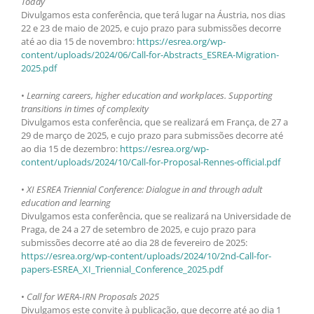
Today
Divulgamos esta conferência, que terá lugar na Áustria, nos dias
22 e 23 de maio de 2025, e cujo prazo para submissões decorre
até ao dia 15 de novembro:
https://esrea.org/wp-
content/uploads/2024/06/Call-for-Abstracts_ESREA-Migration-
2025.pdf
•
Learning careers, higher education and workplaces. Supporting
transitions in times of complexity
Divulgamos esta conferência, que se realizará em França, de 27 a
29 de março de 2025, e cujo prazo para submissões decorre até
ao dia 15 de dezembro:
https://esrea.org/wp-
content/uploads/2024/10/Call-for-Proposal-Rennes-official.pdf
•
XI ESREA Triennial Conference: Dialogue in and through adult
education and learning
Divulgamos esta conferência, que se realizará na Universidade de
Praga, de 24 a 27 de setembro de 2025, e cujo prazo para
submissões decorre até ao dia 28 de fevereiro de 2025:
https://esrea.org/wp-content/uploads/2024/10/2nd-Call-for-
papers-ESREA_XI_Triennial_Conference_2025.pdf
•
Call for WERA-IRN Proposals 2025
Divulgamos este convite à publicação, que decorre até ao dia 1