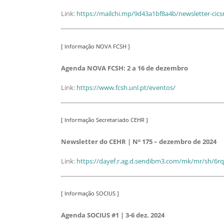
Link:
https://mailchi.mp/9d43a1bf8a4b/newsletter-ci
[ Informação NOVA FCSH ]
Agenda NOVA FCSH: 2 a 16 de dezembro
Link:
https://www.fcsh.unl.pt/eventos/
[ Informação Secretariado CEHR ]
Newsletter do CEHR | Nº 175 – dezembro de 2024͏‌
Link:
https://dayef.r.ag.d.sendibm3.com/mk/mr/sh/6
[ Informação SOCIUS ]
Agenda SOCIUS #1 | 3-6 dez. 2024