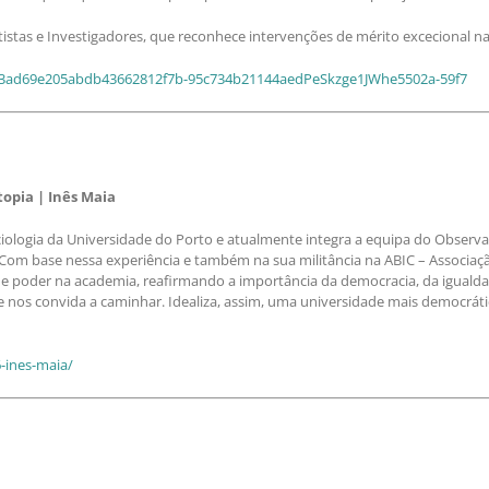
istas e Investigadores, que reconhece intervenções de mérito excecional na 
2973ad69e205abdb43662812f7b-95c734b21144aedPeSkzge1JWhe5502a-59f7
topia | Inês Maia
ociologia da Universidade do Porto e atualmente integra a equipa do Observa
m base nessa experiência e também na sua militância na ABIC – Associação d
 de poder na academia, reafirmando a importância da democracia, da iguald
nos convida a caminhar. Idealiza, assim, uma universidade mais democrática
-ines-maia/