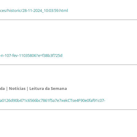
es/historic/28-11-2024_10:03:59.html
p-n-107-fev-11035806?e=f38b3f725d
da | Notícias | Leitura da Semana
-a1a0126d90b471c6566bc7861f5a7e7xekCTse4F90e0faf91c07-