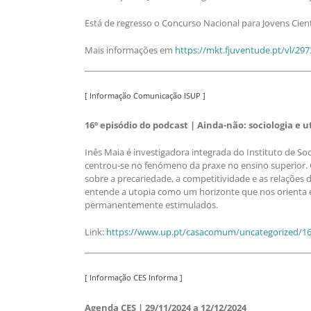
Está de regresso o Concurso Nacional para Jovens Cient
Mais informações em
https://mkt.fjuventude.pt/vl/
[ Informação Comunicação ISUP ]
16º episódio do podcast | Ainda-não: sociologia e u
Inês Maia é investigadora integrada do Instituto de S
centrou-se no fenómeno da praxe no ensino superior. Co
sobre a precariedade, a competitividade e as relações
entende a utopia como um horizonte que nos orienta e 
permanentemente estimulados.
Link:
https://www.up.pt/casacomum/uncategorized/16
[ Informação CES Informa ]
Agenda CES | 29/11/2024 a 12/12/2024