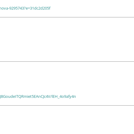
csnova-9295743?e=31dc2d205f
rqJ8GoudeITQRmiet5EAnCJc4V/lEH_4o9afy4n