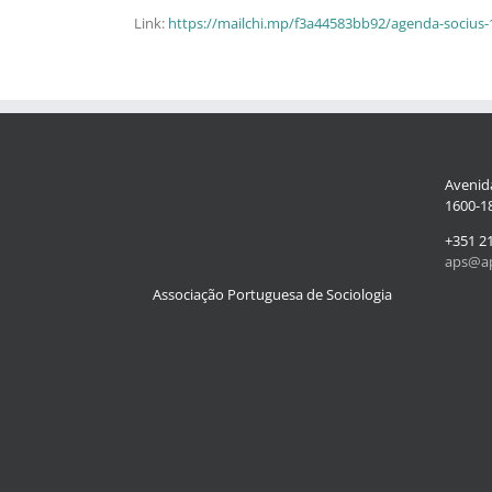
Link:
https://mailchi.mp/f3a44583bb92/agenda-socius
Avenida
1600-18
+351 2
aps@ap
Associação Portuguesa de Sociologia