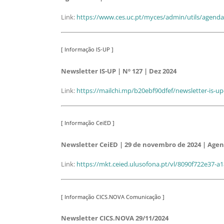
Link:
https://www.ces.uc.pt/myces/admin/utils/agendac
[ Informação IS-UP ]
Newsletter IS-UP | Nº 127 | Dez 2024
Link:
https://mailchi.mp/b20ebf90dfef/newsletter-is-u
[ Informação CeiED ]
Newsletter CeiED | 29 de novembro de 2024 | Agen
Link:
https://mkt.ceied.ulusofona.pt/vl/8090f722e37
[ Informação CICS.NOVA Comunicação ]
Newsletter CICS.NOVA 29/11/2024