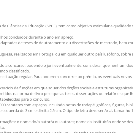
a de Ciências da Educação (SPCE), tem como objetivo estimular a qualidade
lhos concluídos durante o ano em apreço.
adaptadas de teses de doutoramento ou dissertações de mestrado, bem com
uguesa, realizados em Portugal ou em qualquer outro país lusófono, sobre 
ido a concurso, podendo o júri, eventualmente, considerar que nenhum dos
ndo classificado.
 situação regular. Para poderem concorrer ao prémio, os eventuais novos s
cício de funções em quaisquer dos órgãos sociais e estruturas organizati
metidos na forma de livro pelo que as teses, dissertações ou relatórios qu
tabelecidas para o concurso.
00 carateres com espaços, incluindo notas de rodapé, gráficos, figuras, bib
 esquerda de 3 cm e direita 2,5 cm. O tipo de letra deve ser Arial, tamanho
ormações: o nome do/a autor/a ou autores; nome da instituição onde se des
to.
em livro em formato de e-book, pela SPCE, do trabalho selecionado.