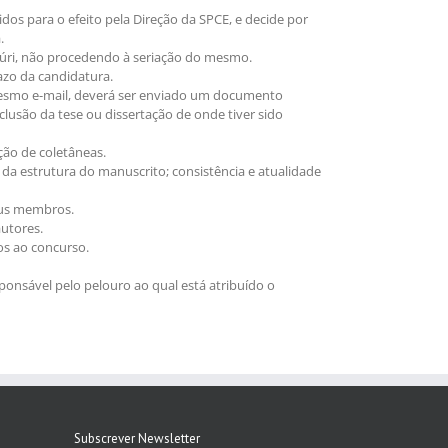
idos para o efeito pela Direção da SPCE, e decide por
.
Júri, não procedendo à seriação do mesmo.
azo da candidatura.
esmo e-mail, deverá ser enviado um documento
clusão da tese ou dissertação de onde tiver sido
ção de coletâneas.
o da estrutura do manuscrito; consistência e atualidade
seus membros.
utores.
os ao concurso.
onsável pelo pelouro ao qual está atribuído o
Subscrever Newsletter