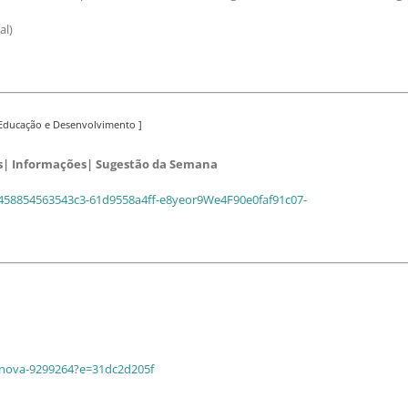
al)
 Educação e Desenvolvimento ]
ues| Informações| Sugestão da Semana
28458854563543c3-61d9558a4ff-e8yeor9We4F90e0faf91c07-
csnova-9299264?e=31dc2d205f