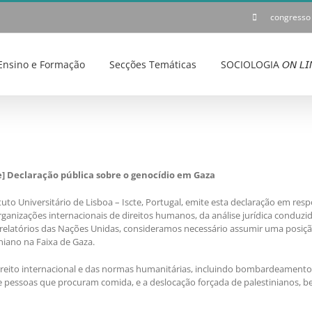
congresso
Ensino e Formação
Secções Temáticas
SOCIOLOGIA 𝘖𝘕 𝘓𝘐
te] Declaração pública sobre o genocídio em Gaza
uto Universitário de Lisboa – Iscte, Portugal, emite esta declaração em resp
ganizações internacionais de direitos humanos, da análise jurídica conduzi
s relatórios das Nações Unidas, consideramos necessário assumir uma posição
niano na Faixa de Gaza.
ito internacional e das normas humanitárias, incluindo bombardeamentos
 e pessoas que procuram comida, e a deslocação forçada de palestinianos, b