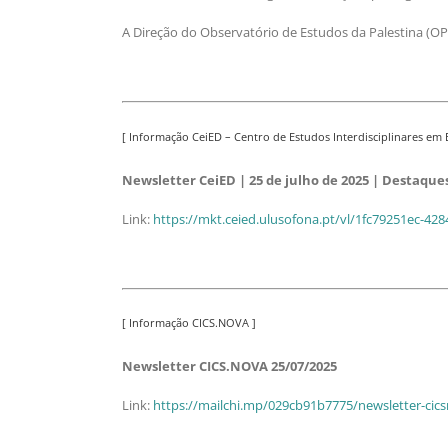
A Direção do Observatório de Estudos da Palestina (OP
[ Informação CeiED – Centro de Estudos Interdisciplinares em
Newsletter CeiED | 25 de julho de 2025 | Destaq
Link:
https://mkt.ceied.ulusofona.pt/vl/1fc79251ec-4
[ Informação CICS.NOVA ]
Newsletter CICS.NOVA 25/07/2025
Link:
https://mailchi.mp/029cb91b7775/newsletter-ci