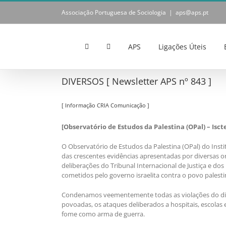
Skip
Associação Portuguesa de Sociologia
|
aps@aps.pt
to
content
APS
Ligações Úteis
DIVERSOS [ Newsletter APS nº 843 ]
[ Informação CRIA Comunicação ]
[Observatório de Estudos da Palestina (OPal) – Isc
O Observatório de Estudos da Palestina (OPal) do Instit
das crescentes evidências apresentadas por diversas or
deliberações do Tribunal Internacional de Justiça e do
cometidos pelo governo israelita contra o povo palesti
Condenamos veementemente todas as violações do dire
povoadas, os ataques deliberados a hospitais, escolas
fome como arma de guerra.