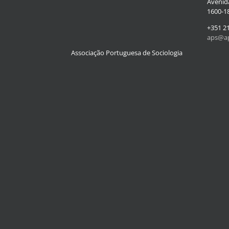
Avenida
1600-18
+351 2
aps@ap
Associação Portuguesa de Sociologia