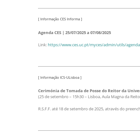
[ Informação CES Informa ]
Agenda CES | 25/07/2025 a 07/08/2025
Link:
https://www.ces.uc.pt/myces/admin/utils/agendac
[ Informação ICS-ULisboa ]
Cerimónia de Tomada de Posse do Reitor da Unive
(25 de setembro – 15h30 – Lisboa, Aula Magna da Reito
R.S.F.F. até 18 de setembro de 2025, através do pree