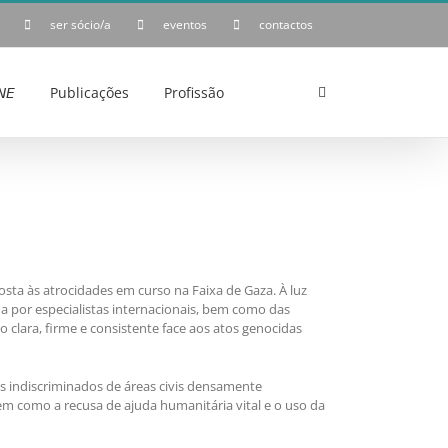
ser sócio/a
eventos
contactos
𝘌
Publicações
Profissão
osta às atrocidades em curso na Faixa de Gaza. À luz
da por especialistas internacionais, bem como das
 clara, firme e consistente face aos atos genocidas
 indiscriminados de áreas civis densamente
em como a recusa de ajuda humanitária vital e o uso da