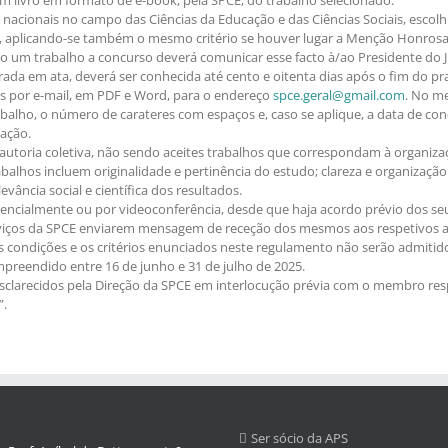
 nacionais no campo das Ciências da Educação e das Ciências Sociais, escolh
, aplicando-se também o mesmo critério se houver lugar a Menção Honrosa
o um trabalho a concurso deverá comunicar esse facto à/ao Presidente do 
ada em ata, deverá ser conhecida até cento e oitenta dias após o fim do pr
os por e-mail, em PDF e Word, para o endereço
spce.geral@gmail.com
. No m
rabalho, o número de carateres com espaços e, caso se aplique, a data de con
tação.
autoria coletiva, não sendo aceites trabalhos que correspondam à organiza
trabalhos incluem originalidade e pertinência do estudo; clareza e organizaçã
evância social e científica dos resultados.
esencialmente ou por videoconferência, desde que haja acordo prévio dos 
erviços da SPCE enviarem mensagem de receção dos mesmos aos respetivos a
s condições e os critérios enunciados neste regulamento não serão admitid
preendido entre 16 de junho e 31 de julho de 2025.
sclarecidos pela Direção da SPCE em interlocução prévia com o membro resp
”.
Ser sócio da APS