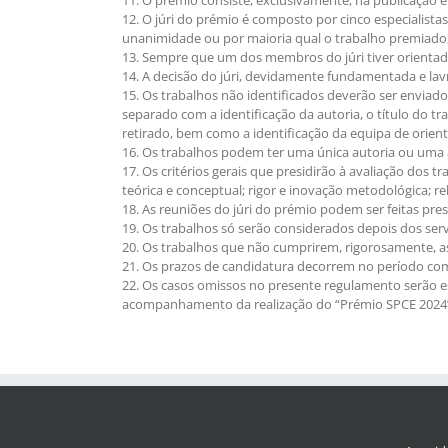
12. O júri do prémio é composto por cinco especialistas
unanimidade ou por maioria qual o trabalho premiado
13. Sempre que um dos membros do júri tiver orientad
14. A decisão do júri, devidamente fundamentada e lavr
15. Os trabalhos não identificados deverão ser enviad
separado com a identificação da autoria, o título do t
retirado, bem como a identificação da equipa de orien
16. Os trabalhos podem ter uma única autoria ou uma 
17. Os critérios gerais que presidirão à avaliação dos 
teórica e conceptual; rigor e inovação metodológica; rel
18. As reuniões do júri do prémio podem ser feitas pr
19. Os trabalhos só serão considerados depois dos s
20. Os trabalhos que não cumprirem, rigorosamente, a
21. Os prazos de candidatura decorrem no período com
22. Os casos omissos no presente regulamento serão e
acompanhamento da realização do “Prémio SPCE 2024