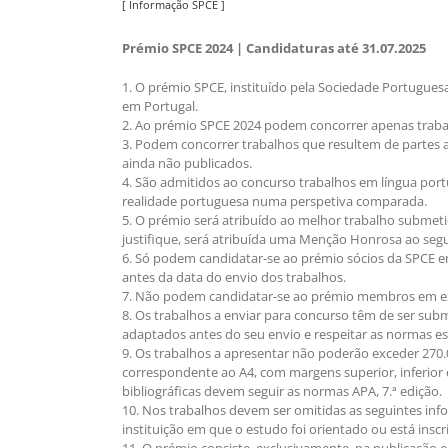
[ Informação SPCE ]
Prémio SPCE 2024 | Candidaturas até 31.07.2025
1. O prémio SPCE, instituído pela Sociedade Portugues
em Portugal.
2. Ao prémio SPCE 2024 podem concorrer apenas traba
3. Podem concorrer trabalhos que resultem de partes 
ainda não publicados.
4. São admitidos ao concurso trabalhos em língua port
realidade portuguesa numa perspetiva comparada.
5. O prémio será atribuído ao melhor trabalho submet
justifique, será atribuída uma Menção Honrosa ao segu
6. Só podem candidatar-se ao prémio sócios da SPCE em
antes da data do envio dos trabalhos.
7. Não podem candidatar-se ao prémio membros em exer
8. Os trabalhos a enviar para concurso têm de ser sub
adaptados antes do seu envio e respeitar as normas es
9. Os trabalhos a apresentar não poderão exceder 270.0
correspondente ao A4, com margens superior, inferior e
bibliográficas devem seguir as normas APA, 7.ª edição.
10. Nos trabalhos devem ser omitidas as seguintes inf
instituição em que o estudo foi orientado ou está inscri
11. O prémio consiste, exclusivamente, na publicação 