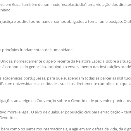
ivo em Gaza, também denominado ‘escolasticídio’, uma violação dos direi
iniano.
stiça e os direitos humanos, somos obrigados a tomar uma posição. O silê
os princípios fundamentais de humanidade.
idas, nomeadamente o apelo recente da Relatora Especial sobre a situação
 à economia do genocídio, incluindo o envolvimento das instituições acad
es académicas portuguesas, para que suspendam todas as parcerias instituc
E, com universidades e entidades israelitas diretamente cúmplices ou que
gações ao abrigo da Convenção sobre o Genocídio de prevenir e punir atos
 moral e legal. O alvo de qualquer população civil para erradicação – tan
Genocídio.
 bem como os parceiros internacionais, a agir em em defesa da vida, da digni