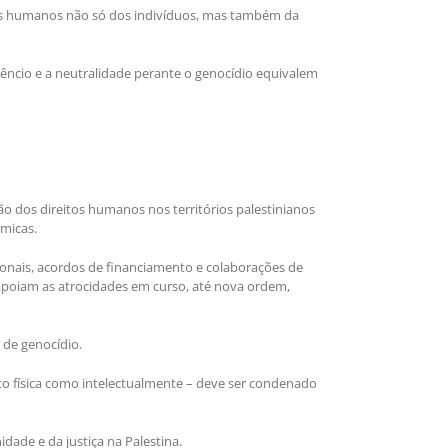
tos humanos não só dos indivíduos, mas também da
ncio e a neutralidade perante o genocídio equivalem
 dos direitos humanos nos territórios palestinianos
émicas.
ionais, acordos de financiamento e colaborações de
 apoiam as atrocidades em curso, até nova ordem,
 de genocídio.
to física como intelectualmente – deve ser condenado
dade e da justiça na Palestina.