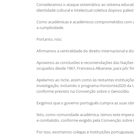
Consideramos o ataque sistemático ao sistema educat
identidade cultural e intelectual coletiva dopovo palest
Como académicas e académicos comprometidos com a ju
a cumplicidade.
Portanto, nós:
Afirmamos a centralidade do direito internacional e d
Apoiamos as conclusões e recomendações das Nações Un
ocupados desde 1967, Francesca Albanese, para pôr fim
Apelamos ao Iscte, assim como às restantes instituiçõ
investigação, incluindo o programa Horizonte2020 da U
conforme previsto na Convenção sobre o Genocídio.
Exigimos que o governo português cumpra as suas obri
Nós, como comunidade académica, temos este imperativo
e combatido, conforme exigido pela Convenção sobre 
Por isso, exortamos colegas e instituições portuguesas,