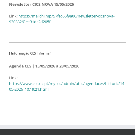
Newsletter CICS.NOVA 15/05/2026
Link:
https://mailchi.mp/57fec65f9a06/newsletter-cicsnova-
9303326?e=31dc2d205f
[ Informação CES Informa ]
Agenda CES | 15/05/2026 a 28/05/2026
Link:
https://www.ces.uc.pt/myces/admin/utils/agendaces/historic/14-
05-2026_10:19:21.html