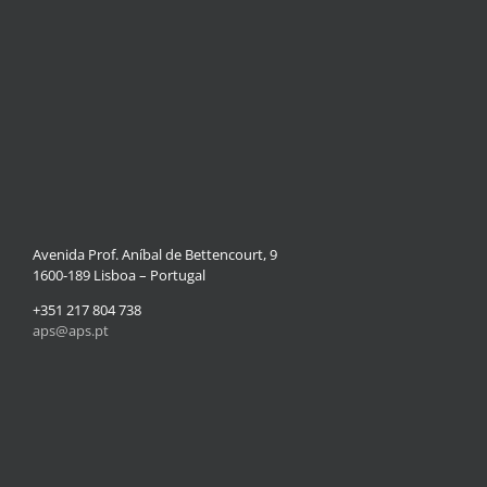
Avenida Prof. Aníbal de Bettencourt, 9
1600-189 Lisboa – Portugal
+351 217 804 738
aps@aps.pt