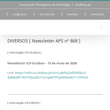
Skip
Associação Portuguesa de Sociologia
|
aps@aps.pt
to
content
congresso
ser sócio/a
eventos
contactos
DIVERSOS [ Newsletter APS nº 868 ]
[ Informação ICS-ULisboa ]
Newsletter ICS-ULisboa – 15 de maio de 2026
Link:
https://mkt.ics.ulisboa.pt/vl/d-a8d5a2e5fcf43bc3-
42f6699f1781f190cd0271e1nJeW7PQeWNHeb71-9741b5
[ Informação CICS.NOVA ]