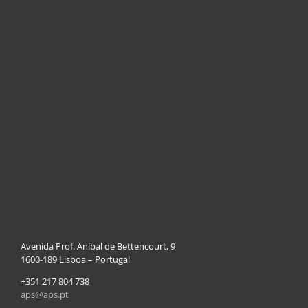
Avenida Prof. Aníbal de Bettencourt, 9
1600-189 Lisboa – Portugal
+351 217 804 738
aps@aps.pt