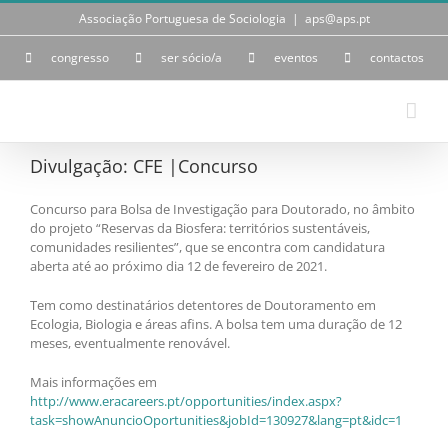
Skip
Associação Portuguesa de Sociologia
|
aps@aps.pt
to
content
congresso
ser sócio/a
eventos
contactos
Divulgação: CFE |Concurso
Concurso para Bolsa de Investigação para Doutorado, no âmbito
do projeto “Reservas da Biosfera: territórios sustentáveis,
comunidades resilientes”, que se encontra com candidatura
aberta até ao próximo dia 12 de fevereiro de 2021.
Tem como destinatários detentores de Doutoramento em
Ecologia, Biologia e áreas afins. A bolsa tem uma duração de 12
meses, eventualmente renovável.
Mais informações em
http://www.eracareers.pt/opportunities/index.aspx?
task=showAnuncioOportunities&jobId=130927&lang=pt&idc=1