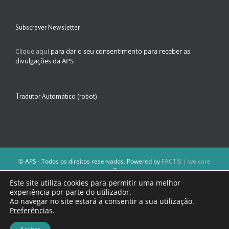
Subscrever Newsletter
Clique aqui
para dar o seu consentimento para receber as
divulgações da APS
Tradutor Automático (robot)
© APS - Todos os direitos reservados. Powered by
FACTIS | we care
iT
A Direção da APS reserva-se o direito de não publicar conteúdos que
Este site utiliza cookies para permitir uma melhor
violem as leis nacionais.
experiência por parte do utilizador.
Os textos assinados e as imagens depositadas são da inteira
Ao navegar no site estará a consentir a sua utilização.
responsabilidade dos autores.
Preferências
.