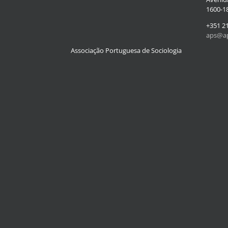
1600-18
+351 2
aps@ap
Associação Portuguesa de Sociologia