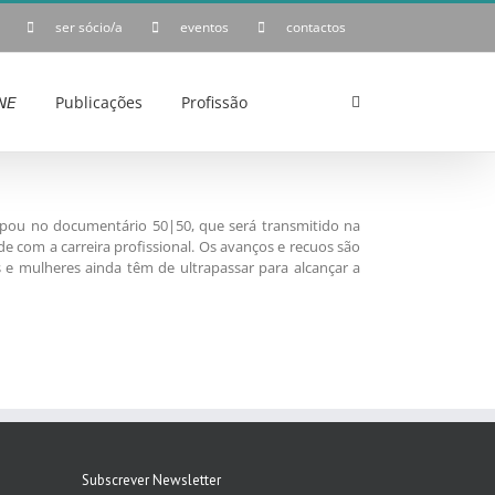
ser sócio/a
eventos
contactos
𝘌
Publicações
Profissão
cipou no documentário 50|50, que será transmitido na
ade com a carreira profissional. Os avanços e recuos são
 e mulheres ainda têm de ultrapassar para alcançar a
Subscrever Newsletter