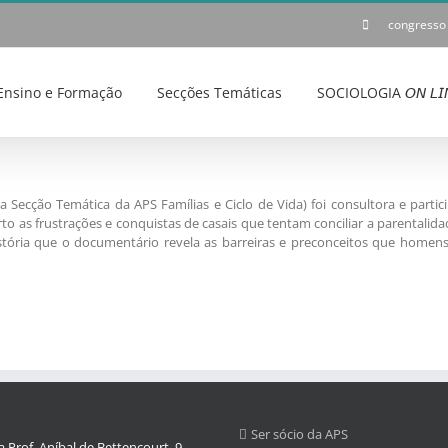
congresso
Ensino e Formação
Secções Temáticas
SOCIOLOGIA 𝘖𝘕 𝘓𝘐
 Secção Temática da APS Famílias e Ciclo de Vida) foi consultora e parti
rto as frustrações e conquistas de casais que tentam conciliar a parentalid
istória que o documentário revela as barreiras e preconceitos que homens
Ser sócio da APS
 Prof. Aníbal de Bettencourt, 9