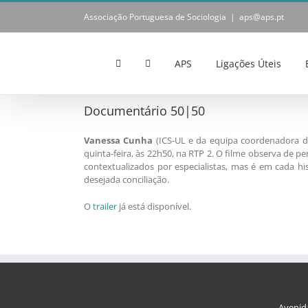
Skip
Associação Portuguesa de Sociologia
|
aps@aps.pt
to
content
APS
Ligações Úteis
Documentário 50|50
Vanessa Cunha
(ICS-UL e da equipa coordenadora da
quinta-feira, às 22h50, na RTP 2. O filme observa de pe
contextualizados por especialistas, mas é em cada h
desejada conciliação.
O
trailer
já está disponível.
Avenida