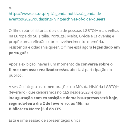
&
https://www.ces.uc.pt/pt/agenda-noticias/agenda-de-
eventos/2026/outlasting-living-archives-of-older-queers
O filme reúne histórias de vida de pessoas LGBTQI+ mais velhas
na Europa do Sul (Itália, Portugal, Malta, Grécia e Eslovénia) e
propõe uma reflexão sobre envelhecimento, memória,
resistência e cidadania queer. O filme está agora
legendado em
português
.
Após a exibição, haverá um momento de
conversa sobre o
filme com os/as realizadores/as
, aberta à participação do
público.
A sessão integra as comemorações do Mês da História LGBTQI+
(fevereiro), que celebramos no CES desde 2023, e cuja
i
nauguração com exposição e demais surpresas será hoje,
segunda-feira dia 2 de fevereiro, às 16h, na
BIblioteca Norte|Sul do CES
.
Esta é uma sessão de apresentação única.