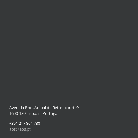
Avenida Prof. Aníbal de Bettencourt, 9
1600-189 Lisboa – Portugal
+351 217 804 738
aps@aps.pt