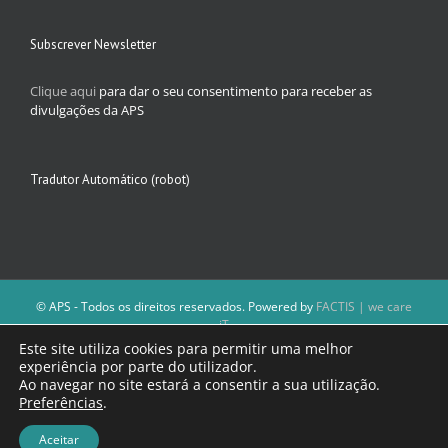
Subscrever Newsletter
Clique aqui
para dar o seu consentimento para receber as
divulgações da APS
Tradutor Automático (robot)
© APS - Todos os direitos reservados. Powered by
FACTIS | we care
iT
A Direção da APS reserva-se o direito de não publicar conteúdos que
Este site utiliza cookies para permitir uma melhor
violem as leis nacionais.
experiência por parte do utilizador.
Os textos assinados e as imagens depositadas são da inteira
Ao navegar no site estará a consentir a sua utilização.
responsabilidade dos autores.
Preferências
.
Aceitar
Facebook
Email