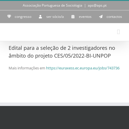
Skip
Associação Portuguesa de Sociologia
|
aps@aps.pt
to
content
congresso
ser sócio/a
eventos
contactos
Edital para a seleção de 2 investigadores no
âmbito do projeto CES/05/2022-BI-UNPOP
Mais informações em
https://euraxess.ec.europa.eu/jobs/743736