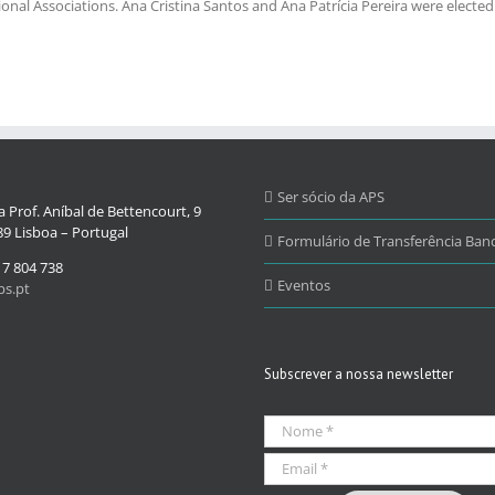
ional Associations. Ana Cristina Santos and Ana Patrícia Pereira were electe
Ser sócio da APS
 Prof. Aníbal de Bettencourt, 9
9 Lisboa – Portugal
Formulário de Transferência Banc
17 804 738
Eventos
s.pt
Subscrever a nossa newsletter