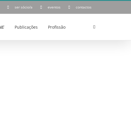
ser sócio/a
eventos
contactos
𝘌
Publicações
Profissão