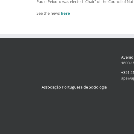
Paulo Peixoto was elected “Chair” of the Council of Nat
See the news
here
Avenida
1600-18
+351 2
aps@ap
Associação Portuguesa de Sociologia