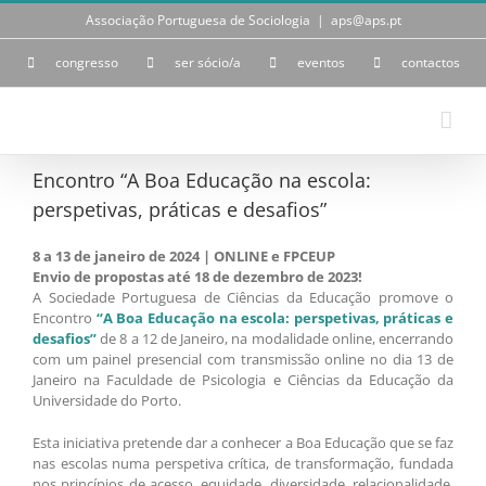
Skip
Associação Portuguesa de Sociologia
|
aps@aps.pt
to
content
congresso
ser sócio/a
eventos
contactos
Encontro “A Boa Educação na escola:
perspetivas, práticas e desafios”
8 a 13 de janeiro de 2024 | ONLINE e FPCEUP
Envio de propostas até 18 de dezembro de 2023!
A Sociedade Portuguesa de Ciências da Educação promove o
Encontro
“A Boa Educação na escola: perspetivas, práticas e
desafios”
de 8 a 12 de Janeiro, na modalidade online, encerrando
com um painel presencial com transmissão online no dia 13 de
Janeiro na Faculdade de Psicologia e Ciências da Educação da
Universidade do Porto.
Esta iniciativa pretende dar a conhecer a Boa Educação que se faz
nas escolas numa perspetiva crítica, de transformação, fundada
nos princípios de acesso, equidade, diversidade, relacionalidade,