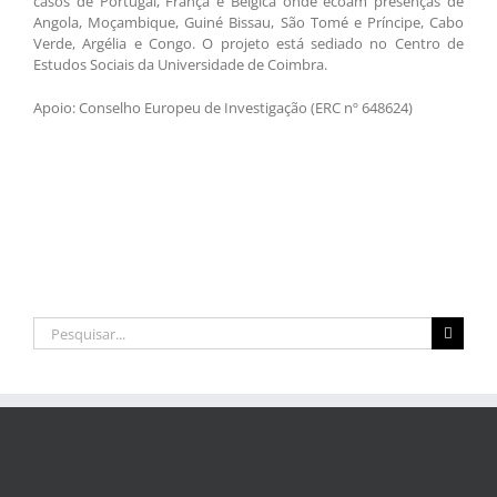
casos de Portugal, França e Bélgica onde ecoam presenças de
Angola, Moçambique, Guiné Bissau, São Tomé e Príncipe, Cabo
Verde, Argélia e Congo. O projeto está sediado no Centro de
Estudos Sociais da Universidade de Coimbra.
Apoio: Conselho Europeu de Investigação (ERC nº 648624)
Pesquisar