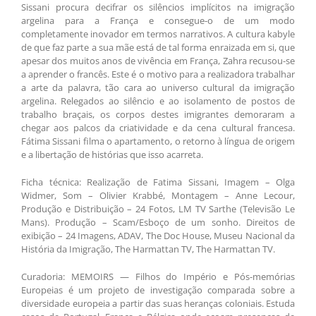
Sissani procura decifrar os silêncios implícitos na imigração
argelina para a França e consegue-o de um modo
completamente inovador em termos narrativos. A cultura kabyle
de que faz parte a sua mãe está de tal forma enraizada em si, que
apesar dos muitos anos de vivência em França, Zahra recusou-se
a aprender o francês. Este é o motivo para a realizadora trabalhar
a arte da palavra, tão cara ao universo cultural da imigração
argelina. Relegados ao silêncio e ao isolamento de postos de
trabalho braçais, os corpos destes imigrantes demoraram a
chegar aos palcos da criatividade e da cena cultural francesa.
Fátima Sissani filma o apartamento, o retorno à língua de origem
e a libertação de histórias que isso acarreta.
Ficha técnica: Realização de Fatima Sissani, Imagem – Olga
Widmer, Som – Olivier Krabbé, Montagem – Anne Lecour,
Produção e Distribuição – 24 Fotos, LM TV Sarthe (Televisão Le
Mans). Produção – Scam/Esboço de um sonho. Direitos de
exibição – 24 Imagens, ADAV, The Doc House, Museu Nacional da
História da Imigração, The Harmattan TV, The Harmattan TV.
Curadoria: MEMOIRS — Filhos do Império e Pós-memórias
Europeias é um projeto de investigação comparada sobre a
diversidade europeia a partir das suas heranças coloniais. Estuda