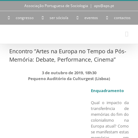
Skip
Associação Portuguesa de Sociologia
|
aps@aps.pt
to
content
congresso
ser sócio/a
eventos
contactos
Encontro “Artes na Europa no Tempo da Pós-
Memória: Debate, Performance, Cinema”
3 de outubro de 2019, 18h30
Pequeno Auditório da Culturgest (Lisboa)
Enquadramento
Qual o impacto da
transferência de
memórias do fim do
colonialismo na
Europa atual? Como
se manifestam estas
memórias em