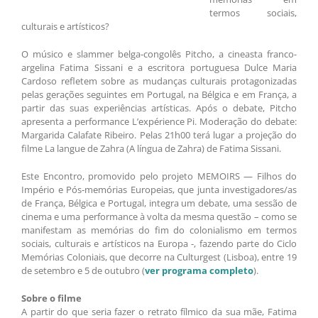
termos sociais,
culturais e artísticos?
O músico e slammer belga-congolês Pitcho, a cineasta franco-
argelina Fatima Sissani e a escritora portuguesa Dulce Maria
Cardoso refletem sobre as mudanças culturais protagonizadas
pelas gerações seguintes em Portugal, na Bélgica e em França, a
partir das suas experiências artísticas. Após o debate, Pitcho
apresenta a performance L’expérience Pi. Moderação do debate:
Margarida Calafate Ribeiro. Pelas 21h00 terá lugar a projeção do
filme La langue de Zahra (A língua de Zahra) de Fatima Sissani.
Este Encontro, promovido pelo projeto MEMOIRS — Filhos do
Império e Pós-memórias Europeias, que junta investigadores/as
de França, Bélgica e Portugal, integra um debate, uma sessão de
cinema e uma performance à volta da mesma questão – como se
manifestam as memórias do fim do colonialismo em termos
sociais, culturais e artísticos na Europa -, fazendo parte do Ciclo
Memórias Coloniais, que decorre na Culturgest (Lisboa), entre 19
de setembro e 5 de outubro (
ver programa completo
).
Sobre o filme
A partir do que seria fazer o retrato fílmico da sua mãe, Fatima