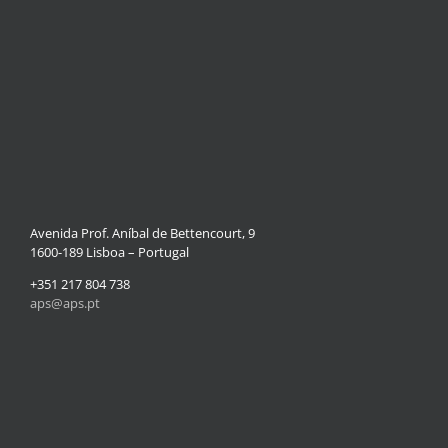
Avenida Prof. Aníbal de Bettencourt, 9
1600-189 Lisboa – Portugal
+351 217 804 738
aps@aps.pt