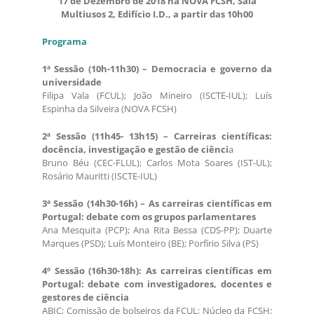
17 de Dezembro de 2018 na NOVA FCSH, Sala
Multiusos 2, Edifício I.D., a partir das 10h00
Programa
1ª Sessão (10h-11h30) – Democracia e governo da
universidade
Filipa Vala (FCUL); João Mineiro (ISCTE-IUL); Luís
Espinha da Silveira (NOVA FCSH)
2ª Sessão (11h45- 13h15) – Carreiras científicas:
docência, investigação e gestão de ciênci
a
Bruno Béu (CEC-FLUL); Carlos Mota Soares (IST-UL);
Rosário Mauritti (ISCTE-IUL)
3ª Sessão (14h30-16h) – As carreiras científicas em
Portugal: debate com os grupos parlamentares
Ana Mesquita (PCP); Ana Rita Bessa (CDS-PP); Duarte
Marques (PSD); Luís Monteiro (BE); Porfírio Silva (PS)
4º Sessão (16h30-18h): As carreiras científicas em
Portugal: debate com investigadores, docentes e
gestores de ciência
ABIC; Comissão de bolseiros da FCUL; Núcleo da FCSH;