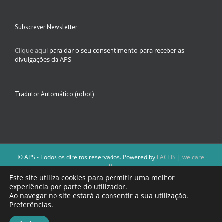
Subscrever Newsletter
Clique aqui
para dar o seu consentimento para receber as
divulgações da APS
Tradutor Automático (robot)
© APS - Todos os direitos reservados. Powered by
FACTIS | we care
iT
A Direção da APS reserva-se o direito de não publicar conteúdos que
Este site utiliza cookies para permitir uma melhor
violem as leis nacionais.
experiência por parte do utilizador.
Os textos assinados e as imagens depositadas são da inteira
Ao navegar no site estará a consentir a sua utilização.
responsabilidade dos autores.
Preferências
.