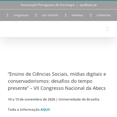
Skip
Associação Portuguesa de Sociologia
|
aps@aps.pt
to
content
congresso
ser sócio/a
eventos
contactos
View
Larger
Image
“Ensino de Ciências Sociais, mídias digitais e
conservadorismos: desafios do tempo
presente” – VII Congresso Nacional da Abecs
10 a 13 de novembro de 2026 | Universidade de Brasília
Toda a informação
AQUI!