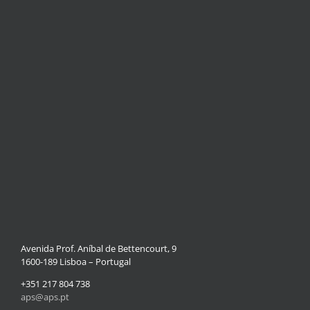
Avenida Prof. Aníbal de Bettencourt, 9
1600-189 Lisboa – Portugal
+351 217 804 738
aps@aps.pt