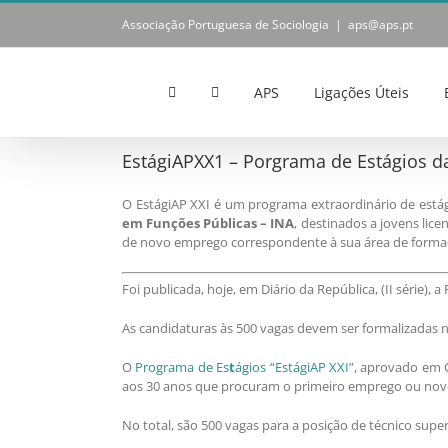
Skip
Associação Portuguesa de Sociologia
|
aps@aps.pt
to
content
APS
Ligações Úteis
EstágiAPXX1 – Porgrama de Estágios d
O EstágiAP XXI é um programa extraordinário de estág
em Funções Públicas – INA
, destinados a jovens lic
de novo emprego correspondente à sua área de forma
Foi publicada, hoje, em Diário da República, (II série), 
As candidaturas às 500 vagas devem ser formalizadas n
O
Programa de Es
t
ágios “EstágiAP XXI
”, aprovado em 
aos 30 anos que procuram o primeiro emprego ou novo 
No total, são 500 vagas para a posição de técnico sup