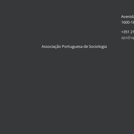
Avenida
1600-18
+351 2
aps@ap
Associação Portuguesa de Sociologia