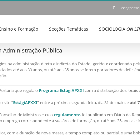
congresso
Ensino e Formação
Secções Temáticas
SOCIOLOGIA 𝘖𝘕 𝘓𝘐
a Administração Pública
ios na administração direta e indireta do Estado, gerido e coordenado pe
enciados até aos 30 anos, ou até aos 35 anos se forem portadores de defici
ção.
a Portaria que regula o
Programa EstágiAPXXI
com a distribuição dos locais 
o site
“
EstágiAPXXI
“
entre a próxima segunda-feira, dia 31 de maio, e
até 
Conselho de Ministros e cujo
regulamento
foi publicado em Diário da Repúb
emprego correspondente à sua área de formação, ou até aos 35 anos se fo
erior, com a duração de nove meses, a tempo completo ou parcial, e uma bo