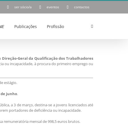
ser sócio/a
eventos
contactos
𝘌
Publicações
Profissão
la
Direção-Geral da Qualificação dos Trabalhadores
ência ou incapacidade, à procura do primeiro emprego ou
de estágio.
7 de junho
.
lica, a 3 de março, destina-se a jovens licenciados até
rem portadores de deficiência ou incapacidade.
lsa remuneratória mensal de 998,5 euros brutos.