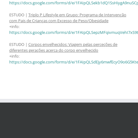
https://docs.google.com/forms/d/e/1FAIpQLSekb1dQ1SsHiygA9nuSCp
ESTUDO |
Triplo P Lifestyle em Grupo: Programa de Intervenção
com Pais de Crianças com Excesso de Peso/Obesidade
+info:
https://docs.google.com/forms/d/e/1FAIpQLSepzMFqivmuqVehI7xS
ESTUDO |
Corpos envelhecidos: Viagem pelas perceções de
diferentes gerações acerca do corpo envelhecido
+info:
https://docs.google.com/forms/d/e/1FAIpQLSdEjy6mwfEcyO9o6G5Kt