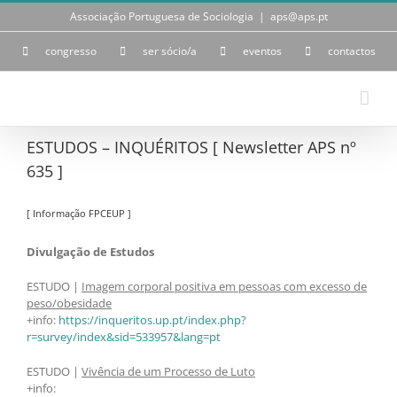
Skip
Associação Portuguesa de Sociologia
|
aps@aps.pt
to
content
congresso
ser sócio/a
eventos
contactos
ESTUDOS – INQUÉRITOS [ Newsletter APS nº
635 ]
[ Informação FPCEUP ]
Divulgação de Estudos
ESTUDO |
Imagem corporal positiva em pessoas com excesso de
peso/obesidade
+info:
https://inqueritos.up.pt/index.php?
r=survey/index&sid=533957&lang=pt
ESTUDO |
Vivência de um Processo de Luto
+info: